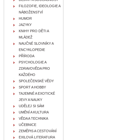
FILOZOFIE, IDEOLOGIE A
NÁBOŽENSTVÍ
HUMOR
JAZYKY
KNIHY PRO DĚTI A
MLÁDEŽ
NAUČNÉ SLOVNÍKY A
ENCYKLOPEDIE
PŘÍRODA
PSYCHOLOGIE A
ZDRAVOVĚDA PRO
KAŽDÉHO
SPOLEČENSKÉ VĚDY
SPORT A HOBBY
TAJEMNÉ A EXOTICKÉ
JEVY A NAUKY
UDĚLEJ SI SÁM
UMĚNÍ A KULTURA
VĚDA A TECHNIKA
UČEBNICE
ZEMĚPIS A CESTOVÁNÍ
EXILOVÁ LITERATURA