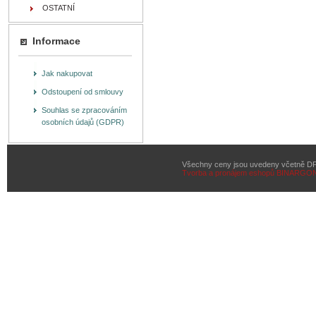
OSTATNÍ
Informace
Jak nakupovat
Odstoupení od smlouvy
Souhlas se zpracováním
osobních údajů (GDPR)
Všechny ceny jsou uvedeny včetně D
Tvorba a pronájem eshopů
BINARGON