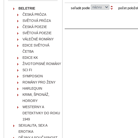
seřadit podle
počet polože
BELETRIE
ČESKÁ PRÓZA
SVĚTOVÁ PRÓZA
ČESKÁ POEZIE
SVĚTOVÁ POEZIE
VÁLEČNÉ ROMÁNY
EDICE SVĚTOVÁ
ČETBA
EDICE KK
ŽIVOTOPISNÉ ROMÁNY
SCI FI
SYMPOSION
ROMÁNY PRO ŽENY
HARLEQUIN
KRIMI, ŠPIONÁŽ,
HORORY
WESTERNY A
DETEKTIVKY DO ROKU
1949
SEXUALITA, SEX A
EROTIKA
DĚJINY A SOUČASNOST