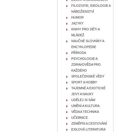
FILOZOFIE, IDEOLOGIE A
NÁBOŽENSTVÍ
HUMOR
JAZYKY
KNIHY PRO DĚTI A
MLÁDEŽ
NAUČNÉ SLOVNÍKY A
ENCYKLOPEDIE
PŘÍRODA
PSYCHOLOGIE A
ZDRAVOVĚDA PRO
KAŽDÉHO
SPOLEČENSKÉ VĚDY
SPORT A HOBBY
TAJEMNÉ A EXOTICKÉ
JEVY A NAUKY
UDĚLEJ SI SÁM
UMĚNÍ A KULTURA
VĚDA A TECHNIKA
UČEBNICE
ZEMĚPIS A CESTOVÁNÍ
EXILOVÁ LITERATURA