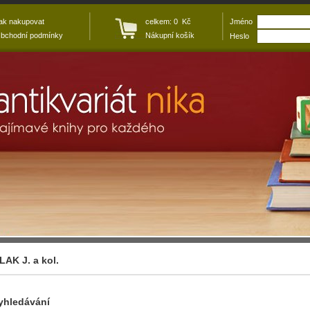
ak nakupovat
celkem: 0 Kč
Jméno
bchodní podmínky
Nákupní košík
Heslo
LAK J. a kol.
yhledávání