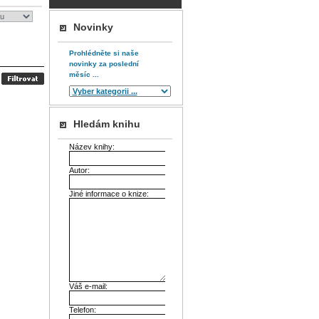
Novinky
Prohlédněte si naše
novinky za poslední
měsíc ...
Hledám knihu
Název knihy:
Autor:
Jiné informace o knize:
Váš e-mail:
Telefon: