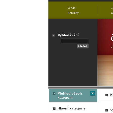
O nás
J
Kontakty
O
Vyhledávání
Přehled všech
K
kategorií
Hlavní kategorie
V