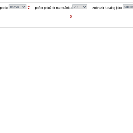
 podle
počet položek na stránku
zobrazit katalog jako
0