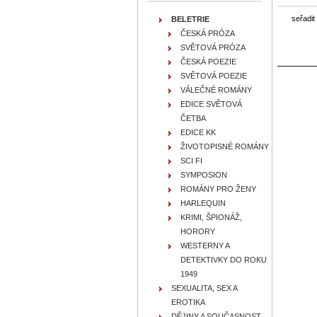
seřadit
BELETRIE
ČESKÁ PRÓZA
SVĚTOVÁ PRÓZA
ČESKÁ POEZIE
SVĚTOVÁ POEZIE
VÁLEČNÉ ROMÁNY
EDICE SVĚTOVÁ
ČETBA
EDICE KK
ŽIVOTOPISNÉ ROMÁNY
SCI FI
SYMPOSION
ROMÁNY PRO ŽENY
HARLEQUIN
KRIMI, ŠPIONÁŽ,
HORORY
WESTERNY A
DETEKTIVKY DO ROKU
1949
SEXUALITA, SEX A
EROTIKA
DĚJINY A SOUČASNOST