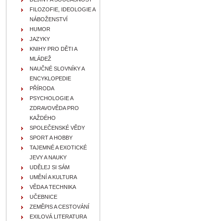
FILOZOFIE, IDEOLOGIE A
NÁBOŽENSTVÍ
HUMOR
JAZYKY
KNIHY PRO DĚTI A
MLÁDEŽ
NAUČNÉ SLOVNÍKY A
ENCYKLOPEDIE
PŘÍRODA
PSYCHOLOGIE A
ZDRAVOVĚDA PRO
KAŽDÉHO
SPOLEČENSKÉ VĚDY
SPORT A HOBBY
TAJEMNÉ A EXOTICKÉ
JEVY A NAUKY
UDĚLEJ SI SÁM
UMĚNÍ A KULTURA
VĚDA A TECHNIKA
UČEBNICE
ZEMĚPIS A CESTOVÁNÍ
EXILOVÁ LITERATURA