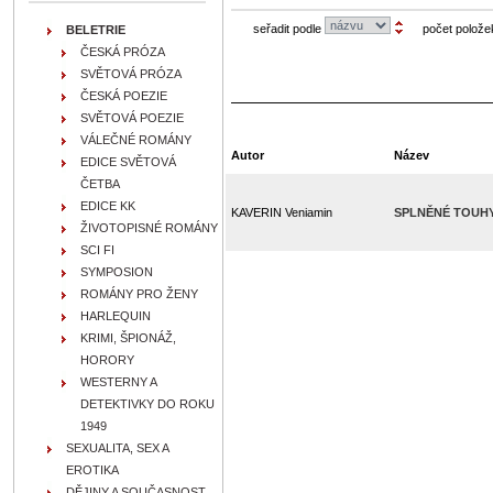
seřadit podle
počet polože
BELETRIE
ČESKÁ PRÓZA
SVĚTOVÁ PRÓZA
ČESKÁ POEZIE
SVĚTOVÁ POEZIE
VÁLEČNÉ ROMÁNY
Autor
Název
EDICE SVĚTOVÁ
ČETBA
EDICE KK
KAVERIN Veniamin
SPLNĚNÉ TOUH
ŽIVOTOPISNÉ ROMÁNY
SCI FI
SYMPOSION
ROMÁNY PRO ŽENY
HARLEQUIN
KRIMI, ŠPIONÁŽ,
HORORY
WESTERNY A
DETEKTIVKY DO ROKU
1949
SEXUALITA, SEX A
EROTIKA
DĚJINY A SOUČASNOST