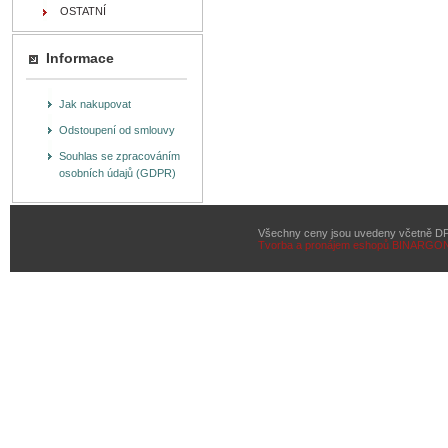
OSTATNÍ
Informace
Jak nakupovat
Odstoupení od smlouvy
Souhlas se zpracováním
osobních údajů (GDPR)
Všechny ceny jsou uvedeny včetně D
Tvorba a pronájem eshopů
BINARGON