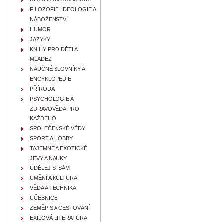
FILOZOFIE, IDEOLOGIE A
NÁBOŽENSTVÍ
HUMOR
JAZYKY
KNIHY PRO DĚTI A
MLÁDEŽ
NAUČNÉ SLOVNÍKY A
ENCYKLOPEDIE
PŘÍRODA
PSYCHOLOGIE A
ZDRAVOVĚDA PRO
KAŽDÉHO
SPOLEČENSKÉ VĚDY
SPORT A HOBBY
TAJEMNÉ A EXOTICKÉ
JEVY A NAUKY
UDĚLEJ SI SÁM
UMĚNÍ A KULTURA
VĚDA A TECHNIKA
UČEBNICE
ZEMĚPIS A CESTOVÁNÍ
EXILOVÁ LITERATURA