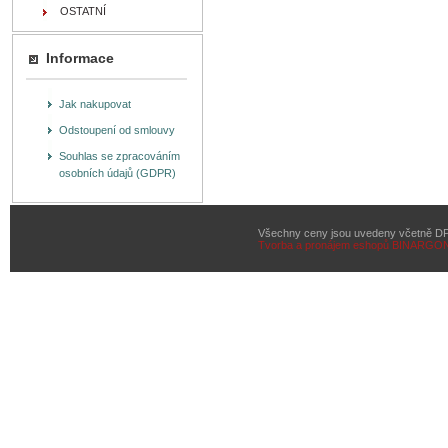
OSTATNÍ
Informace
Jak nakupovat
Odstoupení od smlouvy
Souhlas se zpracováním
osobních údajů (GDPR)
Všechny ceny jsou uvedeny včetně D
Tvorba a pronájem eshopů
BINARGON