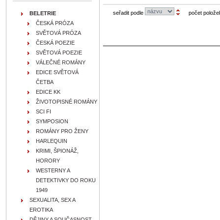
seřadit podle
počet polože
BELETRIE
ČESKÁ PRÓZA
SVĚTOVÁ PRÓZA
ČESKÁ POEZIE
SVĚTOVÁ POEZIE
VÁLEČNÉ ROMÁNY
EDICE SVĚTOVÁ
ČETBA
EDICE KK
ŽIVOTOPISNÉ ROMÁNY
SCI FI
SYMPOSION
ROMÁNY PRO ŽENY
HARLEQUIN
KRIMI, ŠPIONÁŽ,
HORORY
WESTERNY A
DETEKTIVKY DO ROKU
1949
SEXUALITA, SEX A
EROTIKA
DĚJINY A SOUČASNOST