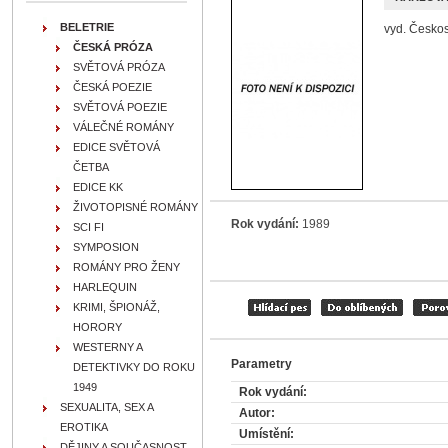
BELETRIE
vyd. Českos
ČESKÁ PRÓZA
SVĚTOVÁ PRÓZA
ČESKÁ POEZIE
SVĚTOVÁ POEZIE
VÁLEČNÉ ROMÁNY
EDICE SVĚTOVÁ
ČETBA
EDICE KK
ŽIVOTOPISNÉ ROMÁNY
Rok vydání:
1989
SCI FI
SYMPOSION
ROMÁNY PRO ŽENY
HARLEQUIN
KRIMI, ŠPIONÁŽ,
HORORY
WESTERNY A
Parametry
DETEKTIVKY DO ROKU
1949
Rok vydání:
SEXUALITA, SEX A
Autor:
EROTIKA
Umístění:
DĚJINY A SOUČASNOST