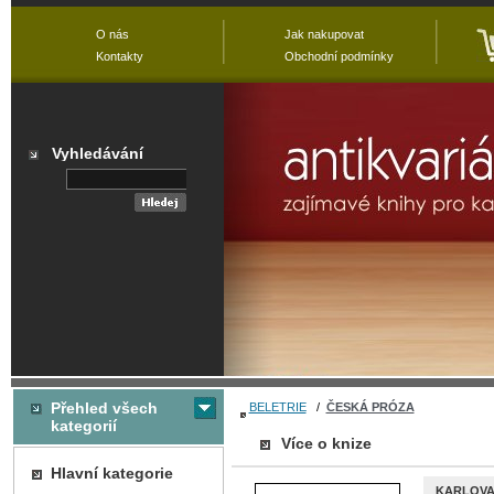
O nás
Jak nakupovat
Kontakty
Obchodní podmínky
Vyhledávání
Přehled všech
BELETRIE
/
ČESKÁ PRÓZA
kategorií
Více o knize
Hlavní kategorie
KARLOVA