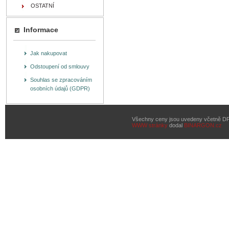
OSTATNÍ
Informace
Jak nakupovat
Odstoupení od smlouvy
Souhlas se zpracováním
osobních údajů (GDPR)
Všechny ceny jsou uvedeny včetně D
WWW stránky
dodal
BINARGON.cz