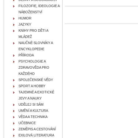
FILOZOFIE, IDEOLOGIE A
NÁBOŽENSTVÍ
HUMOR
JAZYKY
KNIHY PRO DĚTI A
MLÁDEŽ
NAUČNÉ SLOVNÍKY A
ENCYKLOPEDIE
PŘÍRODA
PSYCHOLOGIE A
ZDRAVOVĚDA PRO
KAŽDÉHO
SPOLEČENSKÉ VĚDY
SPORT A HOBBY
TAJEMNÉ A EXOTICKÉ
JEVY A NAUKY
UDĚLEJ SI SÁM
UMĚNÍ A KULTURA
VĚDA A TECHNIKA
UČEBNICE
ZEMĚPIS A CESTOVÁNÍ
EXILOVÁ LITERATURA