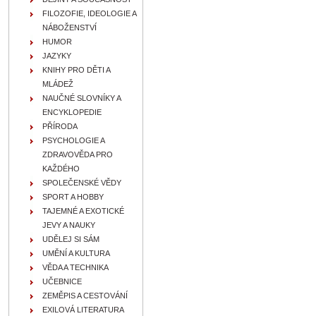
FILOZOFIE, IDEOLOGIE A
NÁBOŽENSTVÍ
HUMOR
JAZYKY
KNIHY PRO DĚTI A
MLÁDEŽ
NAUČNÉ SLOVNÍKY A
ENCYKLOPEDIE
PŘÍRODA
PSYCHOLOGIE A
ZDRAVOVĚDA PRO
KAŽDÉHO
SPOLEČENSKÉ VĚDY
SPORT A HOBBY
TAJEMNÉ A EXOTICKÉ
JEVY A NAUKY
UDĚLEJ SI SÁM
UMĚNÍ A KULTURA
VĚDA A TECHNIKA
UČEBNICE
ZEMĚPIS A CESTOVÁNÍ
EXILOVÁ LITERATURA