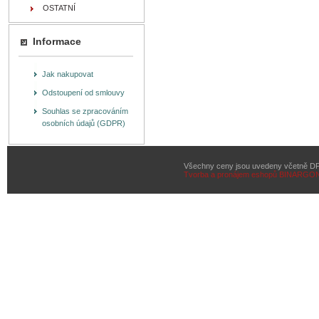
OSTATNÍ
Informace
Jak nakupovat
Odstoupení od smlouvy
Souhlas se zpracováním
osobních údajů (GDPR)
Všechny ceny jsou uvedeny včetně D
Tvorba a pronájem eshopů
BINARGON