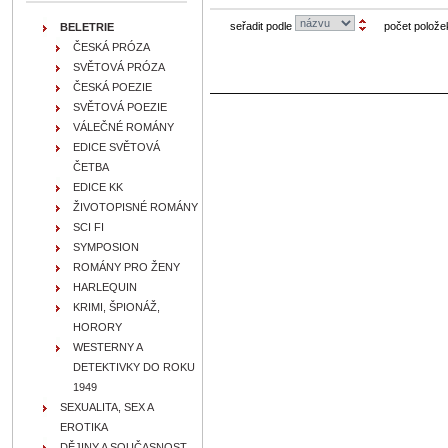
seřadit podle
počet polože
BELETRIE
ČESKÁ PRÓZA
SVĚTOVÁ PRÓZA
ČESKÁ POEZIE
SVĚTOVÁ POEZIE
VÁLEČNÉ ROMÁNY
EDICE SVĚTOVÁ
ČETBA
EDICE KK
ŽIVOTOPISNÉ ROMÁNY
SCI FI
SYMPOSION
ROMÁNY PRO ŽENY
HARLEQUIN
KRIMI, ŠPIONÁŽ,
HORORY
WESTERNY A
DETEKTIVKY DO ROKU
1949
SEXUALITA, SEX A
EROTIKA
DĚJINY A SOUČASNOST