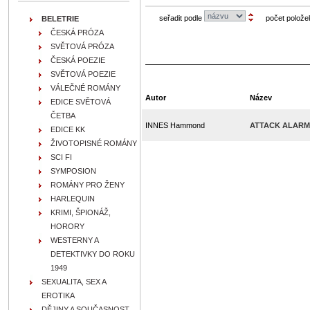
seřadit podle
počet polože
BELETRIE
ČESKÁ PRÓZA
SVĚTOVÁ PRÓZA
ČESKÁ POEZIE
SVĚTOVÁ POEZIE
VÁLEČNÉ ROMÁNY
Autor
Název
EDICE SVĚTOVÁ
ČETBA
INNES Hammond
ATTACK ALARM
EDICE KK
ŽIVOTOPISNÉ ROMÁNY
SCI FI
SYMPOSION
ROMÁNY PRO ŽENY
HARLEQUIN
KRIMI, ŠPIONÁŽ,
HORORY
WESTERNY A
DETEKTIVKY DO ROKU
1949
SEXUALITA, SEX A
EROTIKA
DĚJINY A SOUČASNOST