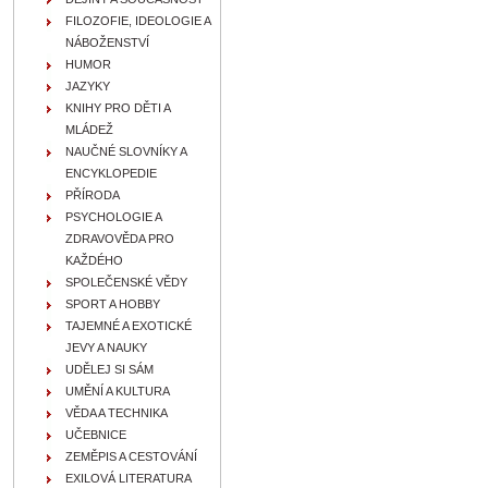
FILOZOFIE, IDEOLOGIE A
NÁBOŽENSTVÍ
HUMOR
JAZYKY
KNIHY PRO DĚTI A
MLÁDEŽ
NAUČNÉ SLOVNÍKY A
ENCYKLOPEDIE
PŘÍRODA
PSYCHOLOGIE A
ZDRAVOVĚDA PRO
KAŽDÉHO
SPOLEČENSKÉ VĚDY
SPORT A HOBBY
TAJEMNÉ A EXOTICKÉ
JEVY A NAUKY
UDĚLEJ SI SÁM
UMĚNÍ A KULTURA
VĚDA A TECHNIKA
UČEBNICE
ZEMĚPIS A CESTOVÁNÍ
EXILOVÁ LITERATURA