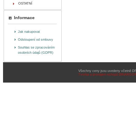
OSTATNÍ
Informace
Jak nakupovat
Odstoupení od smlouvy
Souhlas se zpracováním
osobních údajů (GDPR)
Všechny ceny jsou uvedeny včetně D
Tvorba a pronájem eshopů
BINARGON