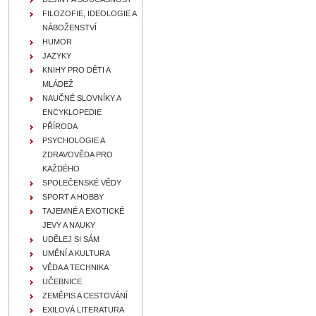
FILOZOFIE, IDEOLOGIE A
NÁBOŽENSTVÍ
HUMOR
JAZYKY
KNIHY PRO DĚTI A
MLÁDEŽ
NAUČNÉ SLOVNÍKY A
ENCYKLOPEDIE
PŘÍRODA
PSYCHOLOGIE A
ZDRAVOVĚDA PRO
KAŽDÉHO
SPOLEČENSKÉ VĚDY
SPORT A HOBBY
TAJEMNÉ A EXOTICKÉ
JEVY A NAUKY
UDĚLEJ SI SÁM
UMĚNÍ A KULTURA
VĚDA A TECHNIKA
UČEBNICE
ZEMĚPIS A CESTOVÁNÍ
EXILOVÁ LITERATURA