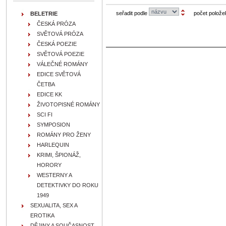
seřadit podle
počet polože
BELETRIE
ČESKÁ PRÓZA
SVĚTOVÁ PRÓZA
ČESKÁ POEZIE
SVĚTOVÁ POEZIE
VÁLEČNÉ ROMÁNY
EDICE SVĚTOVÁ
ČETBA
EDICE KK
ŽIVOTOPISNÉ ROMÁNY
SCI FI
SYMPOSION
ROMÁNY PRO ŽENY
HARLEQUIN
KRIMI, ŠPIONÁŽ,
HORORY
WESTERNY A
DETEKTIVKY DO ROKU
1949
SEXUALITA, SEX A
EROTIKA
DĚJINY A SOUČASNOST