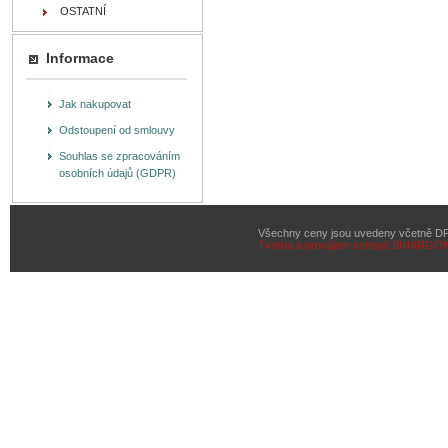
OSTATNÍ
Informace
Jak nakupovat
Odstoupení od smlouvy
Souhlas se zpracováním
osobních údajů (GDPR)
Všechny ceny jsou uvedeny včetně D
Tvorba a pronájem eshopů
BINARGON