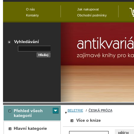
O nás
Jak nakupovat
Kontakty
Obchodní podmínky
Vyhledávání
Přehled všech
BELETRIE
/
ČESKÁ PRÓZA
kategorií
Více o knize
Hlavní kategorie
HŘÍCH