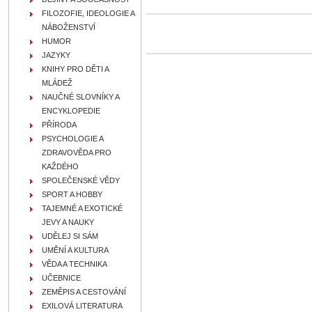
FILOZOFIE, IDEOLOGIE A
NÁBOŽENSTVÍ
HUMOR
JAZYKY
KNIHY PRO DĚTI A
MLÁDEŽ
NAUČNÉ SLOVNÍKY A
ENCYKLOPEDIE
PŘÍRODA
PSYCHOLOGIE A
ZDRAVOVĚDA PRO
KAŽDÉHO
SPOLEČENSKÉ VĚDY
SPORT A HOBBY
TAJEMNÉ A EXOTICKÉ
JEVY A NAUKY
UDĚLEJ SI SÁM
UMĚNÍ A KULTURA
VĚDA A TECHNIKA
UČEBNICE
ZEMĚPIS A CESTOVÁNÍ
EXILOVÁ LITERATURA