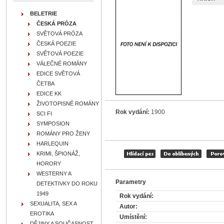
BELETRIE
ČESKÁ PRÓZA
SVĚTOVÁ PRÓZA
ČESKÁ POEZIE
SVĚTOVÁ POEZIE
VÁLEČNÉ ROMÁNY
EDICE SVĚTOVÁ
ČETBA
EDICE KK
ŽIVOTOPISNÉ ROMÁNY
Rok vydání:
1900
SCI FI
SYMPOSION
ROMÁNY PRO ŽENY
HARLEQUIN
KRIMI, ŠPIONÁŽ,
HORORY
WESTERNY A
Parametry
DETEKTIVKY DO ROKU
1949
Rok vydání:
SEXUALITA, SEX A
Autor:
EROTIKA
Umístění:
DĚJINY A SOUČASNOST