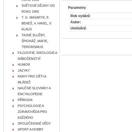
SVĚTOVÉ DĚJINY OD
Parametry
ROKU 1900
Rok vydání:
T. G. MASARYK, E.
Autor:
BENEŠ, V. HAVEL, V.
Umístění:
KLAUS
TAJNÉ SLUŽBY,
ŠPIONÁŽ, MAFIE,
TERORISMUS
FILOZOFIE, IDEOLOGIE A
NÁBOŽENSTVÍ
HUMOR
JAZYKY
KNIHY PRO DĚTI A
MLÁDEŽ
NAUČNÉ SLOVNÍKY A
ENCYKLOPEDIE
PŘÍRODA
PSYCHOLOGIE A
ZDRAVOVĚDA PRO
KAŽDÉHO
SPOLEČENSKÉ VĚDY
SPORT A HOBBY