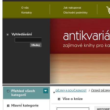
O nás
Jak nakupovat
Kontakty
Obchodní podmínky
Vyhledávání
Přehled všech
DĚJINY A SOUČASNOST
/
ČESKÉ DĚJIN
kategorií
Více o knize
Hlavní kategorie
HISTORIE