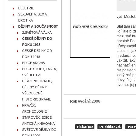
BELETRIE
SEXUALITA, SEX A
vyd. Městsk
EROTIKA
Stál tam sá
DĚJINY A SOUČASNOST
lidí, ale bl
2.SVĚTOVÁ VÁLKA
mezi své bra
ČESKÉ DĚJINY DO
prvotně.Pod
ROKU 1918
převyprávěl
taoismu, ja
ČESKÉ DĚJINY OD
hledajícího
ROKU 1918
Jak žít, jak
EDICE ARCHIV
nachází jen 
EDICE STOPY, FAKTA,
Na poslední 
který zná pr
SVĚDECTVÍ
nevyučuje a
HISTORIOGRAFIE,
uvolí se jej 
DĚJINY DĚJINY
VŠEOBECNĚ,
HISTORIOGRAFIE
Rok vydání:
2006
PRAVĚK,
ARCHEOLOGIE
STAROVĚK, EDICE
ANTICKÁ KNIHOVNA
SVĚTOVÉ DĚJINY DO
ROKU 1900