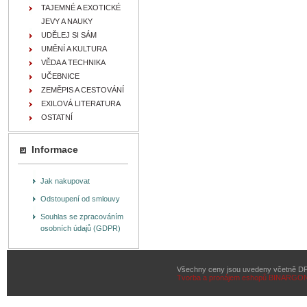
TAJEMNÉ A EXOTICKÉ
JEVY A NAUKY
UDĚLEJ SI SÁM
UMĚNÍ A KULTURA
VĚDA A TECHNIKA
UČEBNICE
ZEMĚPIS A CESTOVÁNÍ
EXILOVÁ LITERATURA
OSTATNÍ
Informace
Jak nakupovat
Odstoupení od smlouvy
Souhlas se zpracováním
osobních údajů (GDPR)
Všechny ceny jsou uvedeny včetně D
Tvorba a pronájem eshopů
BINARGON