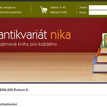
ak nakupovat
celkem: 0 Kč
Jméno
bchodní podmínky
Nákupní košík
Heslo
EINLEIN Robert A.
yhledávání