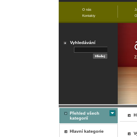
O nás
J
Kontakty
O
Vyhledávání
Přehled všech
H
kategorií
Hlavní kategorie
V