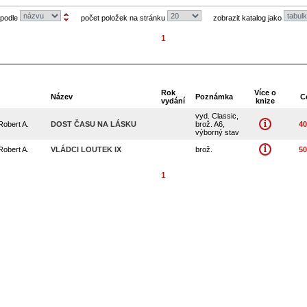
 podle
počet položek na stránku
zobrazit katalog jako
1
Rok
Více o
Název
Poznámka
C
vydání
knize
vyd. Classic,
obert A.
DOST ČASU NA LÁSKU
brož. A6,
40
výborný stav
obert A.
VLÁDCI LOUTEK IX
brož.
50
1