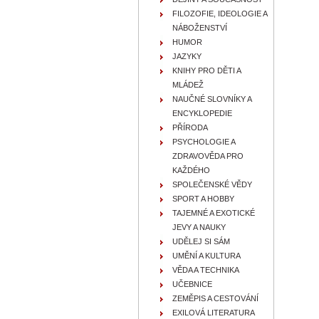
FILOZOFIE, IDEOLOGIE A
NÁBOŽENSTVÍ
HUMOR
JAZYKY
KNIHY PRO DĚTI A
MLÁDEŽ
NAUČNÉ SLOVNÍKY A
ENCYKLOPEDIE
PŘÍRODA
PSYCHOLOGIE A
ZDRAVOVĚDA PRO
KAŽDÉHO
SPOLEČENSKÉ VĚDY
SPORT A HOBBY
TAJEMNÉ A EXOTICKÉ
JEVY A NAUKY
UDĚLEJ SI SÁM
UMĚNÍ A KULTURA
VĚDA A TECHNIKA
UČEBNICE
ZEMĚPIS A CESTOVÁNÍ
EXILOVÁ LITERATURA