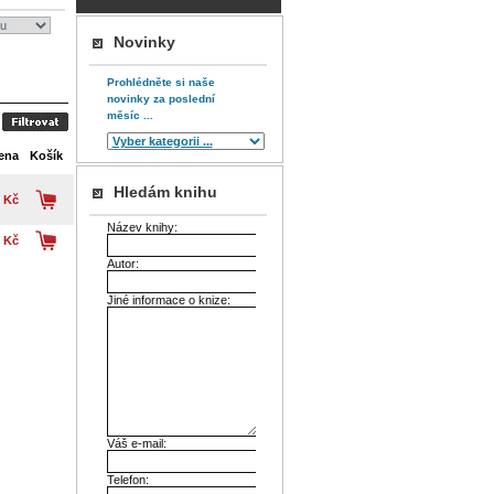
Novinky
Prohlédněte si naše
novinky za poslední
měsíc ...
ena
Košík
Hledám knihu
 Kč
Název knihy:
 Kč
Autor:
Jiné informace o knize:
Váš e-mail:
Telefon: