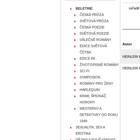
seřadit
BELETRIE
ČESKÁ PRÓZA
SVĚTOVÁ PRÓZA
ČESKÁ POEZIE
SVĚTOVÁ POEZIE
VÁLEČNÉ ROMÁNY
Autor
EDICE SVĚTOVÁ
ČETBA
HEINLEIN R
EDICE KK
ŽIVOTOPISNÉ ROMÁNY
HEINLEIN R
SCI FI
SYMPOSION
ROMÁNY PRO ŽENY
HARLEQUIN
KRIMI, ŠPIONÁŽ,
HORORY
WESTERNY A
DETEKTIVKY DO ROKU
1949
SEXUALITA, SEX A
EROTIKA
DĚJINY A SOUČASNOST