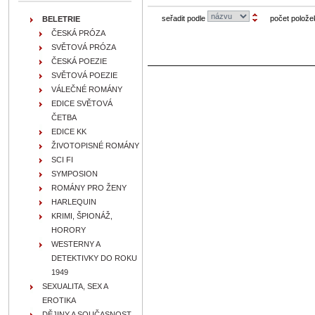
seřadit podle
počet polože
BELETRIE
ČESKÁ PRÓZA
SVĚTOVÁ PRÓZA
ČESKÁ POEZIE
SVĚTOVÁ POEZIE
VÁLEČNÉ ROMÁNY
EDICE SVĚTOVÁ
ČETBA
EDICE KK
ŽIVOTOPISNÉ ROMÁNY
SCI FI
SYMPOSION
ROMÁNY PRO ŽENY
HARLEQUIN
KRIMI, ŠPIONÁŽ,
HORORY
WESTERNY A
DETEKTIVKY DO ROKU
1949
SEXUALITA, SEX A
EROTIKA
DĚJINY A SOUČASNOST