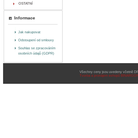
OSTATNÍ
Informace
Jak nakupovat
Odstoupení od smlouvy
Souhlas se zpracováním
osobních údajů (GDPR)
Všechny ceny jsou uvedeny včetně D
Tvorba a pronájem eshopů
BINARGON