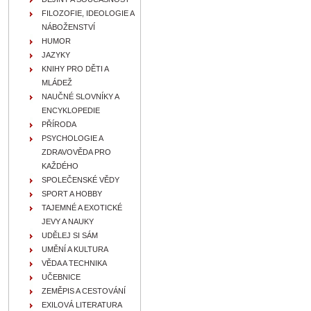
FILOZOFIE, IDEOLOGIE A
NÁBOŽENSTVÍ
HUMOR
JAZYKY
KNIHY PRO DĚTI A
MLÁDEŽ
NAUČNÉ SLOVNÍKY A
ENCYKLOPEDIE
PŘÍRODA
PSYCHOLOGIE A
ZDRAVOVĚDA PRO
KAŽDÉHO
SPOLEČENSKÉ VĚDY
SPORT A HOBBY
TAJEMNÉ A EXOTICKÉ
JEVY A NAUKY
UDĚLEJ SI SÁM
UMĚNÍ A KULTURA
VĚDA A TECHNIKA
UČEBNICE
ZEMĚPIS A CESTOVÁNÍ
EXILOVÁ LITERATURA