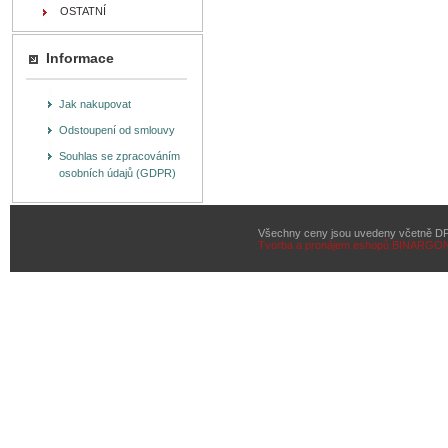
OSTATNÍ
Informace
Jak nakupovat
Odstoupení od smlouvy
Souhlas se zpracováním
osobních údajů (GDPR)
Všechny ceny jsou uvedeny včetně D
Tvorba a pronájem eshopů
BINARGON