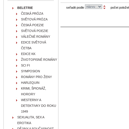
seřadit podle
počet polože
BELETRIE
ČESKÁ PRÓZA
SVĚTOVÁ PRÓZA
ČESKÁ POEZIE
SVĚTOVÁ POEZIE
VÁLEČNÉ ROMÁNY
EDICE SVĚTOVÁ
ČETBA
EDICE KK
ŽIVOTOPISNÉ ROMÁNY
SCI FI
SYMPOSION
ROMÁNY PRO ŽENY
HARLEQUIN
KRIMI, ŠPIONÁŽ,
HORORY
WESTERNY A
DETEKTIVKY DO ROKU
1949
SEXUALITA, SEX A
EROTIKA
DĚJINY A SOUČASNOST