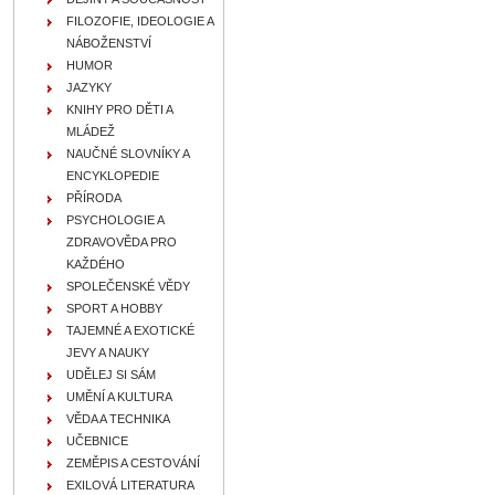
FILOZOFIE, IDEOLOGIE A
NÁBOŽENSTVÍ
HUMOR
JAZYKY
KNIHY PRO DĚTI A
MLÁDEŽ
NAUČNÉ SLOVNÍKY A
ENCYKLOPEDIE
PŘÍRODA
PSYCHOLOGIE A
ZDRAVOVĚDA PRO
KAŽDÉHO
SPOLEČENSKÉ VĚDY
SPORT A HOBBY
TAJEMNÉ A EXOTICKÉ
JEVY A NAUKY
UDĚLEJ SI SÁM
UMĚNÍ A KULTURA
VĚDA A TECHNIKA
UČEBNICE
ZEMĚPIS A CESTOVÁNÍ
EXILOVÁ LITERATURA