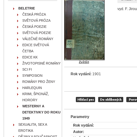
BELETRIE
vyd. F. Jiro
ČESKÁ PRÓZA
SVĚTOVÁ PRÓZA
ČESKÁ POEZIE
SVĚTOVÁ POEZIE
VÁLEČNÉ ROMÁNY
EDICE SVĚTOVÁ
ČETBA
EDICE KK
Zvětšit
ŽIVOTOPISNÉ ROMÁNY
SCI FI
Rok vydání:
1901
SYMPOSION
ROMÁNY PRO ŽENY
HARLEQUIN
KRIMI, ŠPIONÁŽ,
HORORY
WESTERNY A
DETEKTIVKY DO ROKU
Parametry
1949
SEXUALITA, SEX A
Rok vydání:
EROTIKA
Autor:
DĚJINY A SOUČASNOST