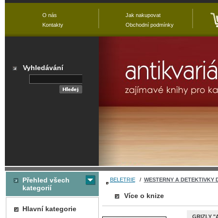
O nás
Jak nakupovat
Kontakty
Obchodní podmínky
Vyhledávání
Přehled všech
BELETRIE
/
WESTERNY A DETEKTIVKY 
kategorií
Více o knize
Hlavní kategorie
GRIZLY "