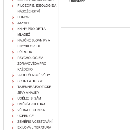
Umístění:
FILOZOFIE, IDEOLOGIE A
NÁBOŽENSTVÍ
HUMOR
JAZYKY
KNIHY PRO DĚTI A
MLÁDEŽ
NAUČNÉ SLOVNÍKY A
ENCYKLOPEDIE
PŘÍRODA
PSYCHOLOGIE A
ZDRAVOVĚDA PRO
KAŽDÉHO
SPOLEČENSKÉ VĚDY
SPORT A HOBBY
TAJEMNÉ A EXOTICKÉ
JEVY A NAUKY
UDĚLEJ SI SÁM
UMĚNÍ A KULTURA
VĚDA A TECHNIKA
UČEBNICE
ZEMĚPIS A CESTOVÁNÍ
EXILOVÁ LITERATURA