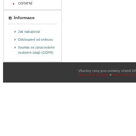
OSTATNÍ
Informace
Jak nakupovat
Odstoupení od smlouvy
Souhlas se zpracováním
osobních údajů (GDPR)
Všechny ceny jsou uvedeny včetně D
Internetové obchody
a
www stránky
:
B