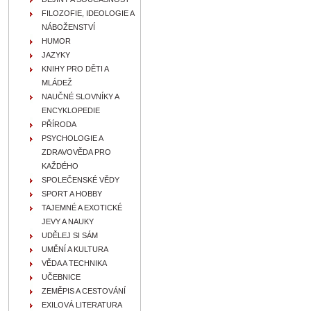
FILOZOFIE, IDEOLOGIE A
NÁBOŽENSTVÍ
HUMOR
JAZYKY
KNIHY PRO DĚTI A
MLÁDEŽ
NAUČNÉ SLOVNÍKY A
ENCYKLOPEDIE
PŘÍRODA
PSYCHOLOGIE A
ZDRAVOVĚDA PRO
KAŽDÉHO
SPOLEČENSKÉ VĚDY
SPORT A HOBBY
TAJEMNÉ A EXOTICKÉ
JEVY A NAUKY
UDĚLEJ SI SÁM
UMĚNÍ A KULTURA
VĚDA A TECHNIKA
UČEBNICE
ZEMĚPIS A CESTOVÁNÍ
EXILOVÁ LITERATURA