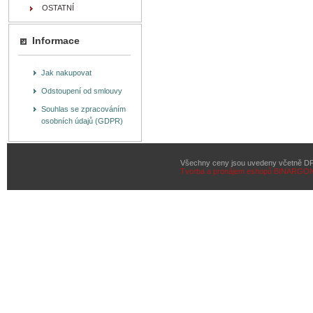
OSTATNÍ
Informace
Jak nakupovat
Odstoupení od smlouvy
Souhlas se zpracováním
osobních údajů (GDPR)
Všechny ceny jsou uvedeny včetně D
Tvorba a pronájem eshopů
BINARGON