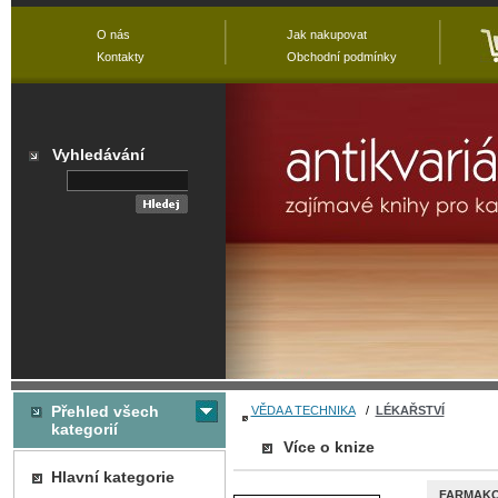
O nás
Jak nakupovat
Kontakty
Obchodní podmínky
Vyhledávání
Přehled všech
VĚDA A TECHNIKA
/
LÉKAŘSTVÍ
kategorií
Více o knize
Hlavní kategorie
FARMAKO