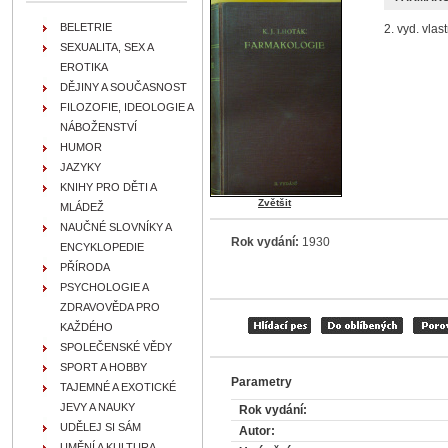
BELETRIE
2. vyd. vlas
SEXUALITA, SEX A
EROTIKA
DĚJINY A SOUČASNOST
FILOZOFIE, IDEOLOGIE A
NÁBOŽENSTVÍ
HUMOR
JAZYKY
KNIHY PRO DĚTI A
Zvětšit
MLÁDEŽ
NAUČNÉ SLOVNÍKY A
Rok vydání:
1930
ENCYKLOPEDIE
PŘÍRODA
PSYCHOLOGIE A
ZDRAVOVĚDA PRO
KAŽDÉHO
SPOLEČENSKÉ VĚDY
SPORT A HOBBY
Parametry
TAJEMNÉ A EXOTICKÉ
JEVY A NAUKY
Rok vydání:
UDĚLEJ SI SÁM
Autor:
UMĚNÍ A KULTURA