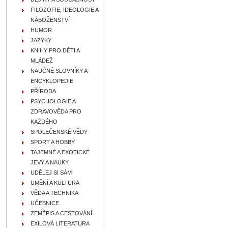
FILOZOFIE, IDEOLOGIE A
NÁBOŽENSTVÍ
HUMOR
JAZYKY
KNIHY PRO DĚTI A
MLÁDEŽ
NAUČNÉ SLOVNÍKY A
ENCYKLOPEDIE
PŘÍRODA
PSYCHOLOGIE A
ZDRAVOVĚDA PRO
KAŽDÉHO
SPOLEČENSKÉ VĚDY
SPORT A HOBBY
TAJEMNÉ A EXOTICKÉ
JEVY A NAUKY
UDĚLEJ SI SÁM
UMĚNÍ A KULTURA
VĚDA A TECHNIKA
UČEBNICE
ZEMĚPIS A CESTOVÁNÍ
EXILOVÁ LITERATURA