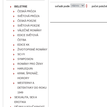
seřadit podle
počet polože
BELETRIE
ČESKÁ PRÓZA
SVĚTOVÁ PRÓZA
ČESKÁ POEZIE
SVĚTOVÁ POEZIE
VÁLEČNÉ ROMÁNY
EDICE SVĚTOVÁ
ČETBA
EDICE KK
ŽIVOTOPISNÉ ROMÁNY
SCI FI
SYMPOSION
ROMÁNY PRO ŽENY
HARLEQUIN
KRIMI, ŠPIONÁŽ,
HORORY
WESTERNY A
DETEKTIVKY DO ROKU
1949
SEXUALITA, SEX A
EROTIKA
DĚJINY A SOUČASNOST