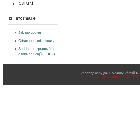
OSTATNÍ
Informace
Jak nakupovat
Odstoupení od smlouvy
Souhlas se zpracováním
osobních údajů (GDPR)
Všechny ceny jsou uvedeny včetně D
Tvorba a pronájem eshopů
BINARGON