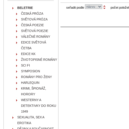
seřadit podle
počet polože
BELETRIE
ČESKÁ PRÓZA
SVĚTOVÁ PRÓZA
ČESKÁ POEZIE
SVĚTOVÁ POEZIE
VÁLEČNÉ ROMÁNY
EDICE SVĚTOVÁ
ČETBA
EDICE KK
ŽIVOTOPISNÉ ROMÁNY
SCI FI
SYMPOSION
ROMÁNY PRO ŽENY
HARLEQUIN
KRIMI, ŠPIONÁŽ,
HORORY
WESTERNY A
DETEKTIVKY DO ROKU
1949
SEXUALITA, SEX A
EROTIKA
DĚJINY A SOUČASNOST