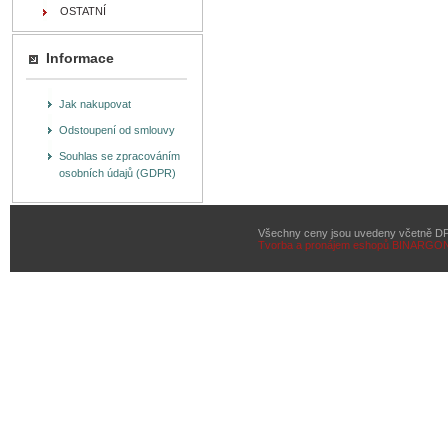
OSTATNÍ
Informace
Jak nakupovat
Odstoupení od smlouvy
Souhlas se zpracováním
osobních údajů (GDPR)
Všechny ceny jsou uvedeny včetně D
Tvorba a pronájem eshopů
BINARGON