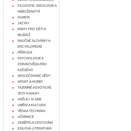
FILOZOFIE, IDEOLOGIE A
NÁBOŽENSTVÍ
HUMOR
JAZYKY
KNIHY PRO DĚTI A
MLÁDEŽ
NAUČNÉ SLOVNÍKY A
ENCYKLOPEDIE
PŘÍRODA
PSYCHOLOGIE A
ZDRAVOVĚDA PRO
KAŽDÉHO
SPOLEČENSKÉ VĚDY
SPORT A HOBBY
TAJEMNÉ A EXOTICKÉ
JEVY A NAUKY
UDĚLEJ SI SÁM
UMĚNÍ A KULTURA
VĚDA A TECHNIKA
UČEBNICE
ZEMĚPIS A CESTOVÁNÍ
EXILOVÁ LITERATURA