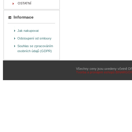
OSTATNÍ
Informace
Jak nakupovat
Odstoupení od smlouvy
Souhlas se zpracováním
osobních údajů (GDPR)
Všechny ceny jsou uvedeny včetně D
Tvorba a pronájem eshopů
BINARGON