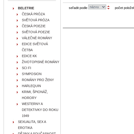
seřadit podle
počet polože
BELETRIE
ČESKÁ PRÓZA
SVĚTOVÁ PRÓZA
ČESKÁ POEZIE
SVĚTOVÁ POEZIE
VÁLEČNÉ ROMÁNY
EDICE SVĚTOVÁ
ČETBA
EDICE KK
ŽIVOTOPISNÉ ROMÁNY
SCI FI
SYMPOSION
ROMÁNY PRO ŽENY
HARLEQUIN
KRIMI, ŠPIONÁŽ,
HORORY
WESTERNY A
DETEKTIVKY DO ROKU
1949
SEXUALITA, SEX A
EROTIKA
DĚJINY A SOUČASNOST