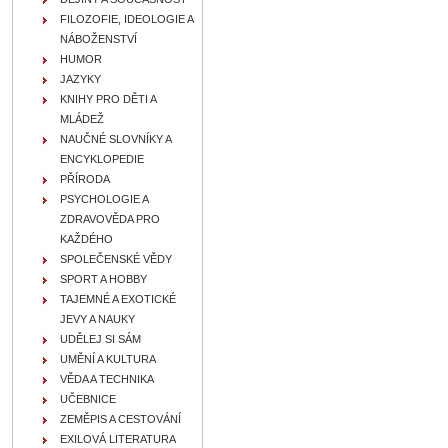
FILOZOFIE, IDEOLOGIE A
NÁBOŽENSTVÍ
HUMOR
JAZYKY
KNIHY PRO DĚTI A
MLÁDEŽ
NAUČNÉ SLOVNÍKY A
ENCYKLOPEDIE
PŘÍRODA
PSYCHOLOGIE A
ZDRAVOVĚDA PRO
KAŽDÉHO
SPOLEČENSKÉ VĚDY
SPORT A HOBBY
TAJEMNÉ A EXOTICKÉ
JEVY A NAUKY
UDĚLEJ SI SÁM
UMĚNÍ A KULTURA
VĚDA A TECHNIKA
UČEBNICE
ZEMĚPIS A CESTOVÁNÍ
EXILOVÁ LITERATURA