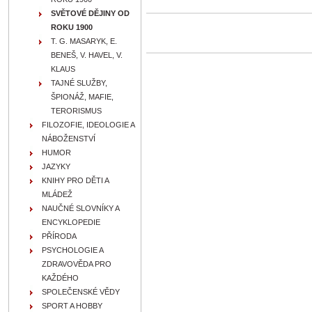
SVĚTOVÉ DĚJINY OD
ROKU 1900
T. G. MASARYK, E.
BENEŠ, V. HAVEL, V.
KLAUS
TAJNÉ SLUŽBY,
ŠPIONÁŽ, MAFIE,
TERORISMUS
FILOZOFIE, IDEOLOGIE A
NÁBOŽENSTVÍ
HUMOR
JAZYKY
KNIHY PRO DĚTI A
MLÁDEŽ
NAUČNÉ SLOVNÍKY A
ENCYKLOPEDIE
PŘÍRODA
PSYCHOLOGIE A
ZDRAVOVĚDA PRO
KAŽDÉHO
SPOLEČENSKÉ VĚDY
SPORT A HOBBY