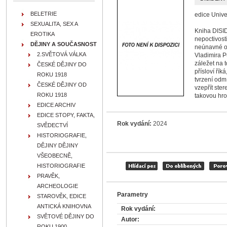
BELETRIE
edice Unive
SEXUALITA, SEX A
Kniha DISID
EROTIKA
nepoctivostí
DĚJINY A SOUČASNOST
neúnavné op
2.SVĚTOVÁ VÁLKA
Vladimira P
záležet na 
ČESKÉ DĚJINY DO
přísloví ří
ROKU 1918
tvrzení odm
ČESKÉ DĚJINY OD
vzepřít ster
ROKU 1918
takovou hroz
EDICE ARCHIV
EDICE STOPY, FAKTA,
Rok vydání:
2024
SVĚDECTVÍ
HISTORIOGRAFIE,
DĚJINY DĚJINY
VŠEOBECNĚ,
HISTORIOGRAFIE
PRAVĚK,
ARCHEOLOGIE
Parametry
STAROVĚK, EDICE
ANTICKÁ KNIHOVNA
Rok vydání:
SVĚTOVÉ DĚJINY DO
Autor:
ROKU 1900