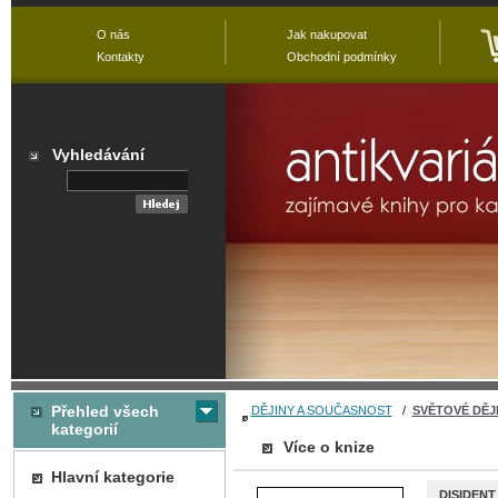
O nás
Jak nakupovat
Kontakty
Obchodní podmínky
Vyhledávání
Přehled všech
DĚJINY A SOUČASNOST
/
SVĚTOVÉ DĚJ
kategorií
Více o knize
Hlavní kategorie
DISIDENT