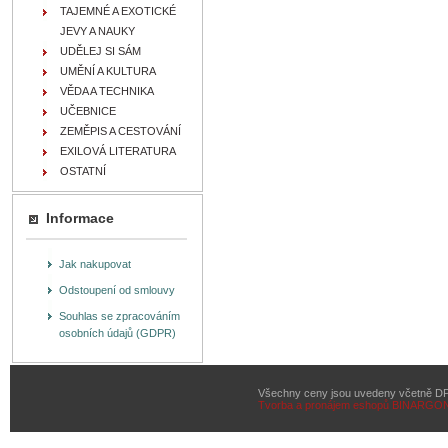
TAJEMNÉ A EXOTICKÉ
JEVY A NAUKY
UDĚLEJ SI SÁM
UMĚNÍ A KULTURA
VĚDA A TECHNIKA
UČEBNICE
ZEMĚPIS A CESTOVÁNÍ
EXILOVÁ LITERATURA
OSTATNÍ
Informace
Jak nakupovat
Odstoupení od smlouvy
Souhlas se zpracováním
osobních údajů (GDPR)
Všechny ceny jsou uvedeny včetně D
Tvorba a pronájem eshopů
BINARGON