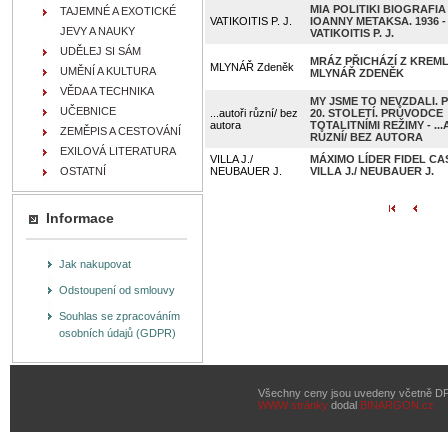
MIA POLITIKI BIOGRAFIA
TAJEMNÉ A EXOTICKÉ
VATIKOITIS P. J.
IOANNY METAKSA. 1936 - 
JEVY A NAUKY
VATIKOITIS P. J.
UDĚLEJ SI SÁM
MRÁZ PŘICHÁZÍ Z KREML
MLYNÁŘ Zdeněk
UMĚNÍ A KULTURA
MLYNÁŘ ZDENĚK
VĚDA A TECHNIKA
MY JSME TO NEVZDALI. 
UČEBNICE
...autoři různí/ bez
20. STOLETÍ. PRŮVODCE
autora
TOTALITNÍMI REŽIMY - ..
ZEMĚPIS A CESTOVÁNÍ
RŮZNÍ/ BEZ AUTORA
EXILOVÁ LITERATURA
VILLA J./
MÁXIMO LÍDER FIDEL CA
OSTATNÍ
NEUBAUER J.
VILLA J./ NEUBAUER J.
Informace
Jak nakupovat
Odstoupení od smlouvy
Souhlas se zpracováním
osobních údajů (GDPR)
Všechny ceny jsou uvedeny včetně D
WWW stránky
dodal
BINARGON.cz