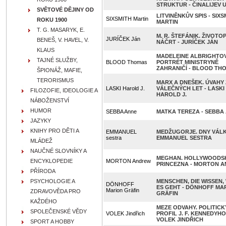
STRUKTUR - ČINALIJEV U.
SVĚTOVÉ DĚJINY OD
LITVINĚNKŮV SPIS - SIXS
SIXSMITH Martin
ROKU 1900
MARTIN
T. G. MASARYK, E.
M. R. ŠTEFÁNIK. ŽIVOTO
JURÍČEK Ján
BENEŠ, V. HAVEL, V.
NÁČRT - JURÍČEK JÁN
KLAUS
MADELEINE ALBRIGHTOV
TAJNÉ SLUŽBY,
BLOOD Thomas
PORTRÉT MINISTRYNĚ
ZAHRANIČÍ - BLOOD TH
ŠPIONÁŽ, MAFIE,
TERORISMUS
MARX A DNEŠEK. ÚVAHY 
LASKI Harold J.
VÁLEČNÝCH LET - LASKI
FILOZOFIE, IDEOLOGIE A
HAROLD J.
NÁBOŽENSTVÍ
HUMOR
SEBBA Anne
MATKA TEREZA - SEBBA
JAZYKY
KNIHY PRO DĚTI A
EMMANUEL
MEDŽUGORJE. DNY VÁLK
sestra
EMMANUEL SESTRA
MLÁDEŽ
NAUČNÉ SLOVNÍKY A
MEGHAN. HOLLYWOODS
ENCYKLOPEDIE
MORTON Andrew
PRINCEZNA - MORTON 
PŘÍRODA
PSYCHOLOGIE A
MENSCHEN, DIE WISSEN
DÖNHOFF
ES GEHT - DÖNHOFF MA
Marion Gräfin
ZDRAVOVĚDA PRO
GRÄFIN
KAŽDÉHO
MEZE ODVAHY. POLITICK
SPOLEČENSKÉ VĚDY
VOLEK Jindřich
PROFIL J. F. KENNEDYHO
VOLEK JINDŘICH
SPORT A HOBBY