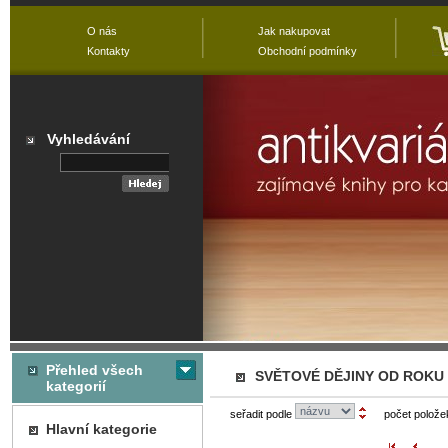
O nás
Jak nakupovat
Kontakty
Obchodní podmínky
Vyhledávání
Přehled všech
SVĚTOVÉ DĚJINY OD ROKU 
kategorií
seřadit podle
počet polože
Hlavní kategorie