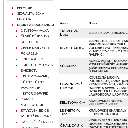
BELETRIE
SEXUALITA, SEX A
EROTIKA
Autor
Název
DĚJINY A SOUČASNOST
2.SVĚTOVÁ VÁLKA
TRUMPOVÁ
JEN Z LÁSKY - TRUMPOV
Ivana
ČESKÉ DĚJINY DO
JENNIE. THE LIFE OF LA
ROKU 1918
RANDOLPH CHURCHILL.
ČESKÉ DĚJINY OD
MARTIN Ralph G.
VOLUME TWO: THE DRAM
YEARS 1895-1921 - MART
ROKU 1918
RALPH G.
EDICE ARCHIV
KONEC VELKÉ TROJKY?
POSLEDNÍ MĚSÍC AMERIC
EDICE STOPY, FAKTA,
ŠŮRA Milan
SOVĚTSKÉHO SPOJENECT
SVĚDECTVÍ
ŠURA MILAN
HISTORIOGRAFIE,
KOUZELNÁ MRCHA.
POODHALUJE SOUKROM
DĚJINY DĚJINY
LAWFORDOVÁ
KENNEDYOVÝCH, KRÁLO
VŠEOBECNĚ,
Lady May
RODINY A SVÉHO VLAST
SYNA PETERA LAWFORDA
HISTORIOGRAFIE
LAWFORDOVÁ LADY MA
PRAVĚK,
KRÁLOVSKÁ RODINA -
KELLEYOVÁ Kitty
KELLEYOVÁ KITTY
ARCHEOLOGIE
STAROVĚK, EDICE
LEITNEROVÁ
KRÁLOVSKÉ SKANDÁLY 
Thea
LEITNEROVÁ THEA
ANTICKÁ KNIHOVNA
KYRGYZSTAN I UKRAINA.
SVĚTOVÉ DĚJINY DO
OBŠČEE I OSOBENNOE V
ČINALIJEV U. K.
RAZVITII POLITIČESKICH
ROKU 1900