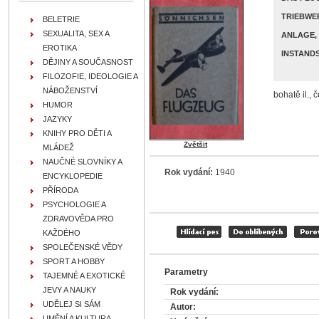
TRIEBWE
BELETRIE
SEXUALITA, SEX A
ANLAGE,
EROTIKA
INSTAND
DĚJINY A SOUČASNOST
FILOZOFIE, IDEOLOGIE A
NÁBOŽENSTVÍ
bohatě il., 
HUMOR
JAZYKY
KNIHY PRO DĚTI A
Zvětšit
MLÁDEŽ
NAUČNÉ SLOVNÍKY A
Rok vydání:
1940
ENCYKLOPEDIE
PŘÍRODA
PSYCHOLOGIE A
ZDRAVOVĚDA PRO
KAŽDÉHO
SPOLEČENSKÉ VĚDY
SPORT A HOBBY
Parametry
TAJEMNÉ A EXOTICKÉ
JEVY A NAUKY
Rok vydání:
UDĚLEJ SI SÁM
Autor:
UMĚNÍ A KULTURA