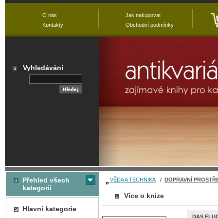
O nás
Jak nakupovat
Kontakty
Obchodní podmínky
Vyhledávání
Přehled všech
VĚDA A TECHNIKA
/
DOPRAVNÍ PROSTŘ
kategorií
Více o knize
Hlavní kategorie
DAS FLU