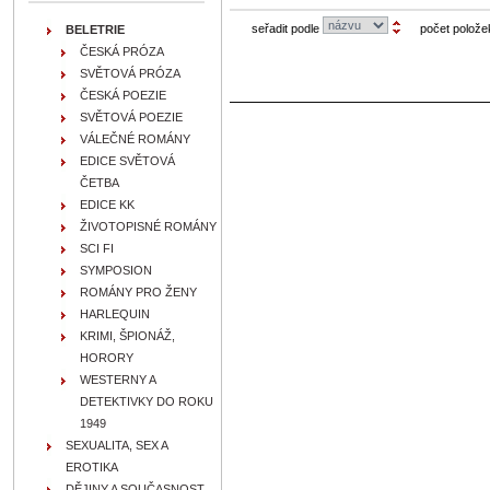
seřadit podle
počet polože
BELETRIE
ČESKÁ PRÓZA
SVĚTOVÁ PRÓZA
ČESKÁ POEZIE
SVĚTOVÁ POEZIE
VÁLEČNÉ ROMÁNY
EDICE SVĚTOVÁ
ČETBA
EDICE KK
ŽIVOTOPISNÉ ROMÁNY
SCI FI
SYMPOSION
ROMÁNY PRO ŽENY
HARLEQUIN
KRIMI, ŠPIONÁŽ,
HORORY
WESTERNY A
DETEKTIVKY DO ROKU
1949
SEXUALITA, SEX A
EROTIKA
DĚJINY A SOUČASNOST