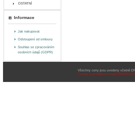
OSTATNÍ
Informace
Jak nakupovat
Odstoupení od smlouvy
Souhlas se zpracováním
osobních údajů (GDPR)
Všechny ceny jsou uvedeny včetně D
Tvorba a pronájem eshopů
BINARGON