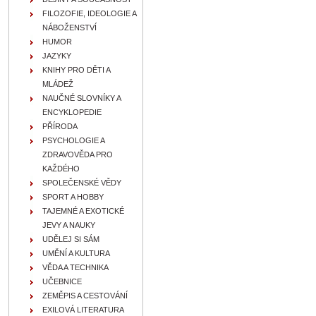
FILOZOFIE, IDEOLOGIE A
NÁBOŽENSTVÍ
HUMOR
JAZYKY
KNIHY PRO DĚTI A
MLÁDEŽ
NAUČNÉ SLOVNÍKY A
ENCYKLOPEDIE
PŘÍRODA
PSYCHOLOGIE A
ZDRAVOVĚDA PRO
KAŽDÉHO
SPOLEČENSKÉ VĚDY
SPORT A HOBBY
TAJEMNÉ A EXOTICKÉ
JEVY A NAUKY
UDĚLEJ SI SÁM
UMĚNÍ A KULTURA
VĚDA A TECHNIKA
UČEBNICE
ZEMĚPIS A CESTOVÁNÍ
EXILOVÁ LITERATURA