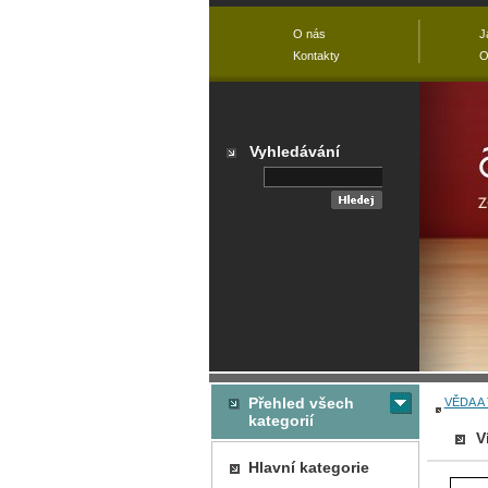
O nás
J
Kontakty
O
Vyhledávání
Přehled všech
VĚDA A
kategorií
V
Hlavní kategorie