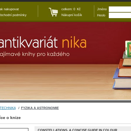
ak nakupovat
celkem: 0 Kč
Jméno
bchodní podmínky
Nákupní košík
Heslo
 TECHNIKA
/
FYZIKA A ASTRONOMIE
íce o knize
CONSTELLATIONS. A CONCISE GUIDE IN COLOUR