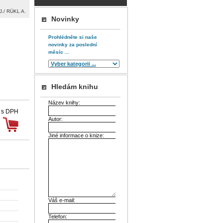
./ RÜKL A.
Novinky
Prohlédněte si naše
novinky za poslední
měsíc ...
Hledám knihu
Název knihy:
 s DPH
Autor:
Jiné informace o knize:
Váš e-mail:
Telefon: