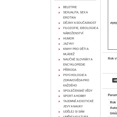
BELETRIE
SEXUALITA, SEX A
EROTIKA
DĚJINY A SOUČASNOST
FILOZOFIE, IDEOLOGIE A
NÁBOŽENSTVÍ
HUMOR
JAZYKY
KNIHY PRO DĚTI A
MLÁDEŽ
Rok v
NAUČNÉ SLOVNÍKY A
ENCYKLOPEDIE
PŘÍRODA
PSYCHOLOGIE A
ZDRAVOVĚDA PRO
KAŽDÉHO
SPOLEČENSKÉ VĚDY
Param
SPORT A HOBBY
TAJEMNÉ A EXOTICKÉ
Rok 
JEVY A NAUKY
Auto
UDĚLEJ SI SÁM
Umís
UMĚNÍ A KULTURA