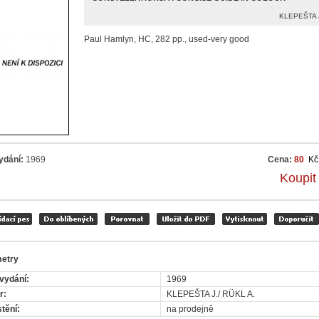
KLEPEŠTA J
Paul Hamlyn, HC, 282 pp., used-very good
ydání:
1969
Cena:
80
Kč
Koupit
etry
vydání:
1969
r:
KLEPEŠTA J./ RÜKL A.
tění:
na prodejně