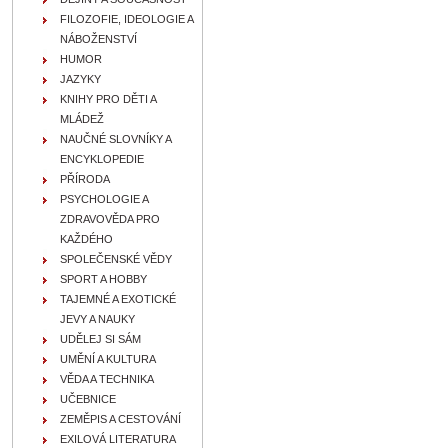
FILOZOFIE, IDEOLOGIE A
NÁBOŽENSTVÍ
HUMOR
JAZYKY
KNIHY PRO DĚTI A
MLÁDEŽ
NAUČNÉ SLOVNÍKY A
ENCYKLOPEDIE
PŘÍRODA
PSYCHOLOGIE A
ZDRAVOVĚDA PRO
KAŽDÉHO
SPOLEČENSKÉ VĚDY
SPORT A HOBBY
TAJEMNÉ A EXOTICKÉ
JEVY A NAUKY
UDĚLEJ SI SÁM
UMĚNÍ A KULTURA
VĚDA A TECHNIKA
UČEBNICE
ZEMĚPIS A CESTOVÁNÍ
EXILOVÁ LITERATURA