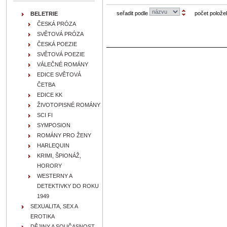
seřadit podle
počet polože
BELETRIE
ČESKÁ PRÓZA
SVĚTOVÁ PRÓZA
ČESKÁ POEZIE
SVĚTOVÁ POEZIE
VÁLEČNÉ ROMÁNY
EDICE SVĚTOVÁ
ČETBA
EDICE KK
ŽIVOTOPISNÉ ROMÁNY
SCI FI
SYMPOSION
ROMÁNY PRO ŽENY
HARLEQUIN
KRIMI, ŠPIONÁŽ,
HORORY
WESTERNY A
DETEKTIVKY DO ROKU
1949
SEXUALITA, SEX A
EROTIKA
DĚJINY A SOUČASNOST