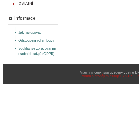
OSTATNÍ
Informace
Jak nakupovat
Odstoupení od smlouvy
Souhlas se zpracováním
osobních údajů (GDPR)
Všechny ceny jsou uvedeny včetně D
Tvorba a pronájem eshopů
BINARGON