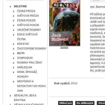
BELETRIE
vyd. Baronet
ČESKÁ PRÓZA
Při běžné p
SVĚTOVÁ PRÓZA
kosmické pl
ČESKÁ POEZIE
Ještě než lo
SVĚTOVÁ POEZIE
a případně o
signál kone
VÁLEČNÉ ROMÁNY
nadšenců, k
EDICE SVĚTOVÁ
domnívá, že
ČETBA
Akademii ko
EDICE KK
vypátrat zdr
Zvětšit
Hutchinsová
ŽIVOTOPISNÉ ROMÁNY
od jedné pl
SCI FI
překvapení.
SYMPOSION
zkoumání pa
ROMÁNY PRO ŽENY
tajemný. A 
společnosti,
HARLEQUIN
tím, jestli j
KRIMI, ŠPIONÁŽ,
HORORY
WESTERNY A
Rok vydání:
2010
DETEKTIVKY DO ROKU
1949
SEXUALITA, SEX A
EROTIKA
DĚJINY A SOUČASNOST