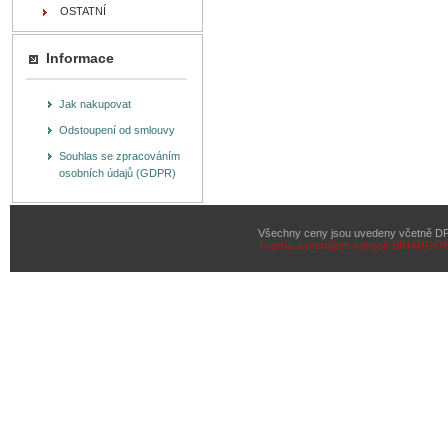
OSTATNÍ
Informace
Jak nakupovat
Odstoupení od smlouvy
Souhlas se zpracováním
osobních údajů (GDPR)
Všechny ceny jsou uvedeny včetně D
Tvorba a pronájem eshopů
BINARGON