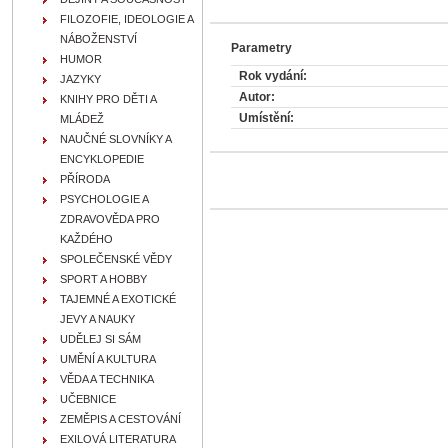
FILOZOFIE, IDEOLOGIE A
NÁBOŽENSTVÍ
Parametry
HUMOR
Rok vydání:
JAZYKY
Autor:
KNIHY PRO DĚTI A
Umístění:
MLÁDEŽ
NAUČNÉ SLOVNÍKY A
ENCYKLOPEDIE
PŘÍRODA
PSYCHOLOGIE A
ZDRAVOVĚDA PRO
KAŽDÉHO
SPOLEČENSKÉ VĚDY
SPORT A HOBBY
TAJEMNÉ A EXOTICKÉ
JEVY A NAUKY
UDĚLEJ SI SÁM
UMĚNÍ A KULTURA
VĚDA A TECHNIKA
UČEBNICE
ZEMĚPIS A CESTOVÁNÍ
EXILOVÁ LITERATURA