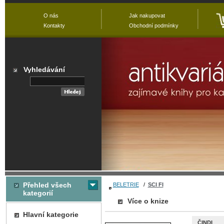
O nás
Jak nakupovat
Kontakty
Obchodní podmínky
Vyhledávání
Přehled všech
BELETRIE
/
SCI FI
kategorií
Více o knize
Hlavní kategorie
ČINDI