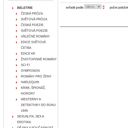
seřadit podle
počet polože
BELETRIE
ČESKÁ PRÓZA
SVĚTOVÁ PRÓZA
ČESKÁ POEZIE
SVĚTOVÁ POEZIE
VÁLEČNÉ ROMÁNY
EDICE SVĚTOVÁ
ČETBA
EDICE KK
ŽIVOTOPISNÉ ROMÁNY
SCI FI
SYMPOSION
ROMÁNY PRO ŽENY
HARLEQUIN
KRIMI, ŠPIONÁŽ,
HORORY
WESTERNY A
DETEKTIVKY DO ROKU
1949
SEXUALITA, SEX A
EROTIKA
DĚJINY A SOUČASNOST