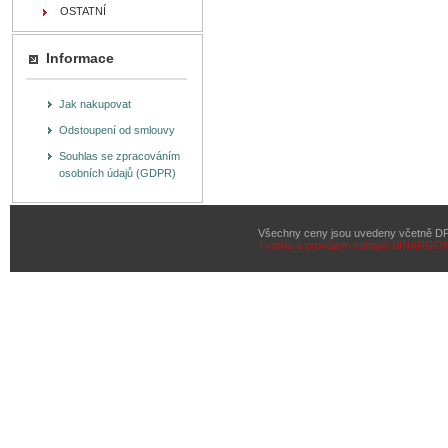
OSTATNÍ
Informace
Jak nakupovat
Odstoupení od smlouvy
Souhlas se zpracováním
osobních údajů (GDPR)
Všechny ceny jsou uvedeny včetně D
Tvorba a pronájem eshopů
BINARGON