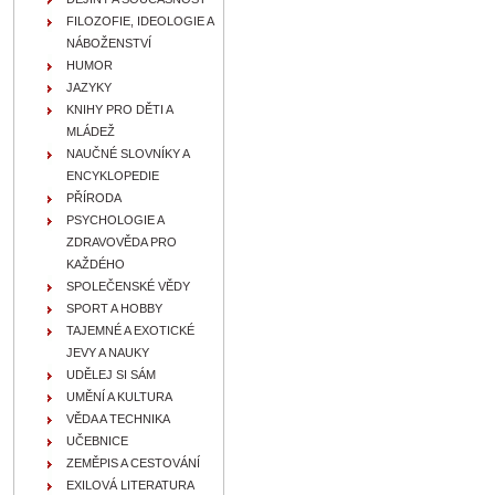
FILOZOFIE, IDEOLOGIE A
NÁBOŽENSTVÍ
HUMOR
JAZYKY
KNIHY PRO DĚTI A
MLÁDEŽ
NAUČNÉ SLOVNÍKY A
ENCYKLOPEDIE
PŘÍRODA
PSYCHOLOGIE A
ZDRAVOVĚDA PRO
KAŽDÉHO
SPOLEČENSKÉ VĚDY
SPORT A HOBBY
TAJEMNÉ A EXOTICKÉ
JEVY A NAUKY
UDĚLEJ SI SÁM
UMĚNÍ A KULTURA
VĚDA A TECHNIKA
UČEBNICE
ZEMĚPIS A CESTOVÁNÍ
EXILOVÁ LITERATURA