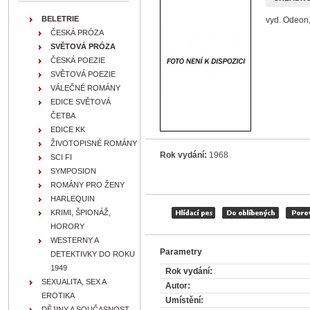
BELETRIE
vyd. Odeon,
ČESKÁ PRÓZA
SVĚTOVÁ PRÓZA
ČESKÁ POEZIE
SVĚTOVÁ POEZIE
VÁLEČNÉ ROMÁNY
EDICE SVĚTOVÁ
ČETBA
EDICE KK
ŽIVOTOPISNÉ ROMÁNY
Rok vydání:
1968
SCI FI
SYMPOSION
ROMÁNY PRO ŽENY
HARLEQUIN
KRIMI, ŠPIONÁŽ,
HORORY
WESTERNY A
Parametry
DETEKTIVKY DO ROKU
1949
Rok vydání:
SEXUALITA, SEX A
Autor:
EROTIKA
Umístění:
DĚJINY A SOUČASNOST