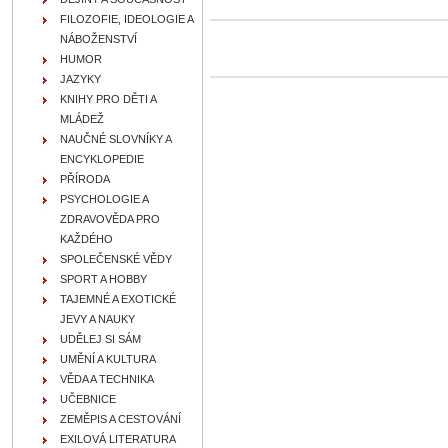
FILOZOFIE, IDEOLOGIE A
NÁBOŽENSTVÍ
HUMOR
JAZYKY
KNIHY PRO DĚTI A
MLÁDEŽ
NAUČNÉ SLOVNÍKY A
ENCYKLOPEDIE
PŘÍRODA
PSYCHOLOGIE A
ZDRAVOVĚDA PRO
KAŽDÉHO
SPOLEČENSKÉ VĚDY
SPORT A HOBBY
TAJEMNÉ A EXOTICKÉ
JEVY A NAUKY
UDĚLEJ SI SÁM
UMĚNÍ A KULTURA
VĚDA A TECHNIKA
UČEBNICE
ZEMĚPIS A CESTOVÁNÍ
EXILOVÁ LITERATURA