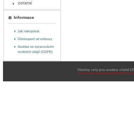
OSTATNÍ
Informace
Jak nakupovat
Odstoupení od smlouvy
Souhlas se zpracováním
osobních údajů (GDPR)
Všechny ceny jsou uvedeny včetně D
Tento eshop dodala firma
BINARGON.