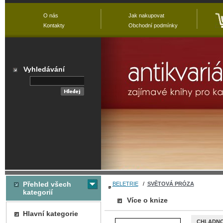
O nás
Jak nakupovat
Kontakty
Obchodní podmínky
Vyhledávání
Přehled všech
BELETRIE
/
SVĚTOVÁ PRÓZA
kategorií
Více o knize
Hlavní kategorie
CHLADN