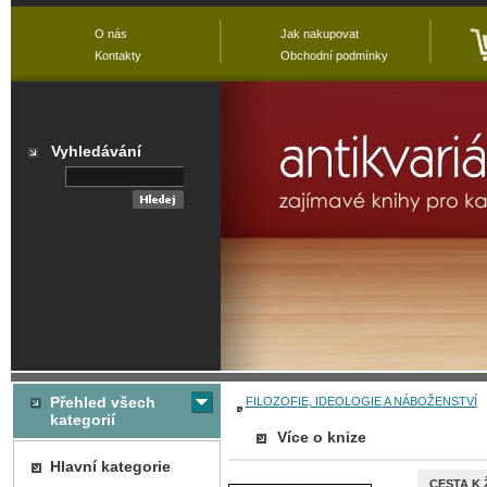
O nás
Jak nakupovat
Kontakty
Obchodní podmínky
Vyhledávání
Přehled všech
FILOZOFIE, IDEOLOGIE A NÁBOŽENSTVÍ
kategorií
Více o knize
Hlavní kategorie
CESTA K 