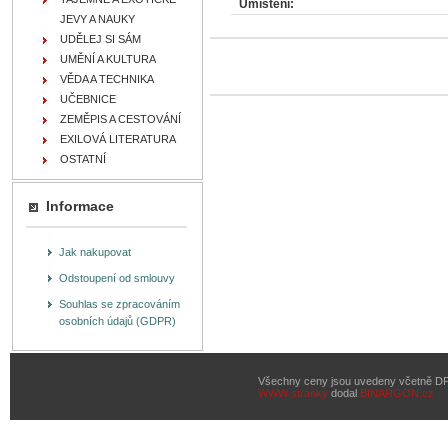
Umístění:
JEVY A NAUKY
UDĚLEJ SI SÁM
UMĚNÍ A KULTURA
VĚDA A TECHNIKA
UČEBNICE
ZEMĚPIS A CESTOVÁNÍ
EXILOVÁ LITERATURA
OSTATNÍ
Informace
Jak nakupovat
Odstoupení od smlouvy
Souhlas se zpracováním
osobních údajů (GDPR)
Všechny ceny jsou uvedeny včetně D
WWW stránky
dodal
BINARGON.cz