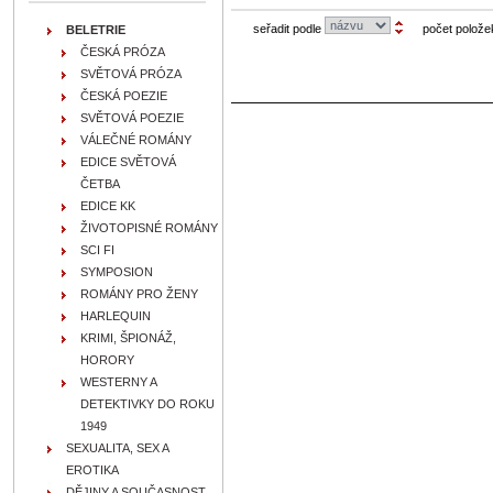
seřadit podle
počet polože
BELETRIE
ČESKÁ PRÓZA
SVĚTOVÁ PRÓZA
ČESKÁ POEZIE
SVĚTOVÁ POEZIE
VÁLEČNÉ ROMÁNY
EDICE SVĚTOVÁ
ČETBA
EDICE KK
ŽIVOTOPISNÉ ROMÁNY
SCI FI
SYMPOSION
ROMÁNY PRO ŽENY
HARLEQUIN
KRIMI, ŠPIONÁŽ,
HORORY
WESTERNY A
DETEKTIVKY DO ROKU
1949
SEXUALITA, SEX A
EROTIKA
DĚJINY A SOUČASNOST