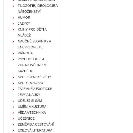
FILOZOFIE, IDEOLOGIE A
NÁBOŽENSTVÍ
HUMOR
JAZYKY
KNIHY PRO DĚTI A
MLÁDEŽ
NAUČNÉ SLOVNÍKY A
ENCYKLOPEDIE
PŘÍRODA
PSYCHOLOGIE A
ZDRAVOVĚDA PRO
KAŽDÉHO
SPOLEČENSKÉ VĚDY
SPORT A HOBBY
TAJEMNÉ A EXOTICKÉ
JEVY A NAUKY
UDĚLEJ SI SÁM
UMĚNÍ A KULTURA
VĚDA A TECHNIKA
UČEBNICE
ZEMĚPIS A CESTOVÁNÍ
EXILOVÁ LITERATURA