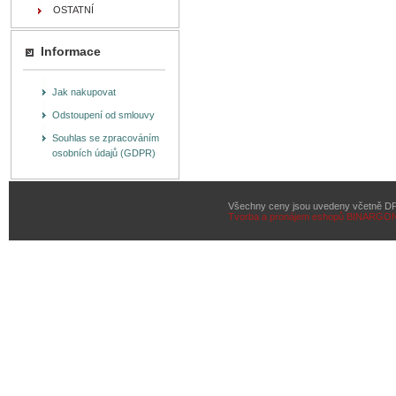
OSTATNÍ
Informace
Jak nakupovat
Odstoupení od smlouvy
Souhlas se zpracováním
osobních údajů (GDPR)
Všechny ceny jsou uvedeny včetně D
Tvorba a pronájem eshopů
BINARGON