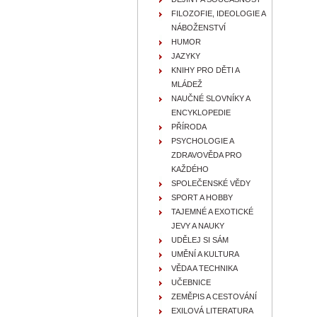
FILOZOFIE, IDEOLOGIE A
NÁBOŽENSTVÍ
HUMOR
JAZYKY
KNIHY PRO DĚTI A
MLÁDEŽ
NAUČNÉ SLOVNÍKY A
ENCYKLOPEDIE
PŘÍRODA
PSYCHOLOGIE A
ZDRAVOVĚDA PRO
KAŽDÉHO
SPOLEČENSKÉ VĚDY
SPORT A HOBBY
TAJEMNÉ A EXOTICKÉ
JEVY A NAUKY
UDĚLEJ SI SÁM
UMĚNÍ A KULTURA
VĚDA A TECHNIKA
UČEBNICE
ZEMĚPIS A CESTOVÁNÍ
EXILOVÁ LITERATURA