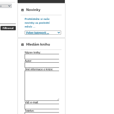
Novinky
Prohlédněte si naše
novinky za poslední
měsíc ...
Hledám knihu
Název knihy:
Autor:
Jiné informace o knize:
Váš e-mail:
Telefon: