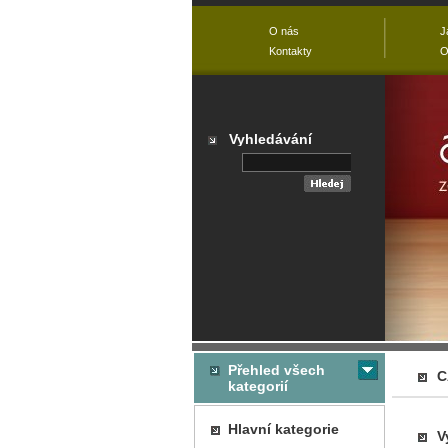
O nás
J
Kontakty
O
Vyhledávání
Přehled všech
C
kategorií
Hlavní kategorie
V