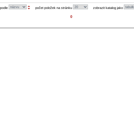
 podle
počet položek na stránku
zobrazit katalog jako
0