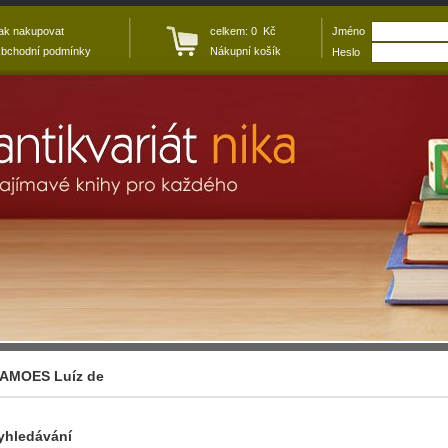
ak nakupovat
celkem: 0 Kč
Jméno
bchodní podmínky
Nákupní košík
Heslo
AMOES Luíz de
yhledávání