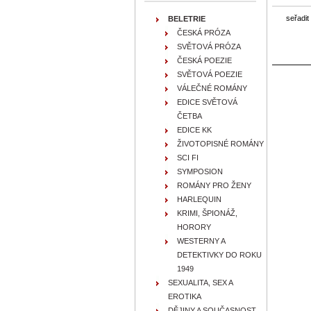
seřadit
BELETRIE
ČESKÁ PRÓZA
SVĚTOVÁ PRÓZA
ČESKÁ POEZIE
SVĚTOVÁ POEZIE
VÁLEČNÉ ROMÁNY
EDICE SVĚTOVÁ
ČETBA
EDICE KK
ŽIVOTOPISNÉ ROMÁNY
SCI FI
SYMPOSION
ROMÁNY PRO ŽENY
HARLEQUIN
KRIMI, ŠPIONÁŽ,
HORORY
WESTERNY A
DETEKTIVKY DO ROKU
1949
SEXUALITA, SEX A
EROTIKA
DĚJINY A SOUČASNOST