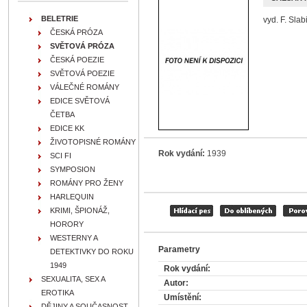
BELETRIE
vyd. F. Slab
ČESKÁ PRÓZA
SVĚTOVÁ PRÓZA
ČESKÁ POEZIE
SVĚTOVÁ POEZIE
VÁLEČNÉ ROMÁNY
EDICE SVĚTOVÁ
ČETBA
EDICE KK
ŽIVOTOPISNÉ ROMÁNY
Rok vydání:
1939
SCI FI
SYMPOSION
ROMÁNY PRO ŽENY
HARLEQUIN
KRIMI, ŠPIONÁŽ,
HORORY
WESTERNY A
Parametry
DETEKTIVKY DO ROKU
1949
Rok vydání:
SEXUALITA, SEX A
Autor:
EROTIKA
Umístění:
DĚJINY A SOUČASNOST