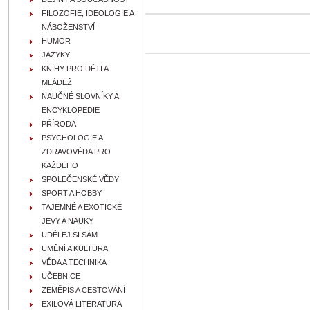
FILOZOFIE, IDEOLOGIE A
NÁBOŽENSTVÍ
HUMOR
JAZYKY
KNIHY PRO DĚTI A
MLÁDEŽ
NAUČNÉ SLOVNÍKY A
ENCYKLOPEDIE
PŘÍRODA
PSYCHOLOGIE A
ZDRAVOVĚDA PRO
KAŽDÉHO
SPOLEČENSKÉ VĚDY
SPORT A HOBBY
TAJEMNÉ A EXOTICKÉ
JEVY A NAUKY
UDĚLEJ SI SÁM
UMĚNÍ A KULTURA
VĚDA A TECHNIKA
UČEBNICE
ZEMĚPIS A CESTOVÁNÍ
EXILOVÁ LITERATURA