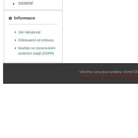
OSTATNÍ
Informace
Jak nakupovat
Odstoupení od smlouvy
Souhlas se zpracováním
osobních údajů (GDPR)
Všechny ceny jsou uvedeny včetně D
Tvorba a pronájem eshopů
BINARGON