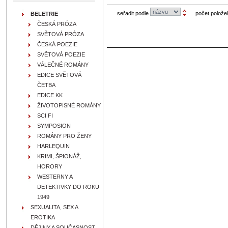
seřadit podle
počet polože
BELETRIE
ČESKÁ PRÓZA
SVĚTOVÁ PRÓZA
ČESKÁ POEZIE
SVĚTOVÁ POEZIE
VÁLEČNÉ ROMÁNY
EDICE SVĚTOVÁ
ČETBA
EDICE KK
ŽIVOTOPISNÉ ROMÁNY
SCI FI
SYMPOSION
ROMÁNY PRO ŽENY
HARLEQUIN
KRIMI, ŠPIONÁŽ,
HORORY
WESTERNY A
DETEKTIVKY DO ROKU
1949
SEXUALITA, SEX A
EROTIKA
DĚJINY A SOUČASNOST