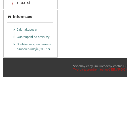
OSTATNÍ
Informace
Jak nakupovat
Odstoupení od smlouvy
Souhlas se zpracováním
osobních údajů (GDPR)
Všechny ceny jsou uvedeny včetně D
Tvorba a pronájem eshopů
BINARGON