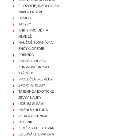
FILOZOFIE, IDEOLOGIE A
NÁBOŽENSTVÍ
HUMOR
JAZYKY
KNIHY PRO DĚTI A
MLÁDEŽ
NAUČNÉ SLOVNÍKY A
ENCYKLOPEDIE
PŘÍRODA
PSYCHOLOGIE A
ZDRAVOVĚDA PRO
KAŽDÉHO
SPOLEČENSKÉ VĚDY
SPORT A HOBBY
TAJEMNÉ A EXOTICKÉ
JEVY A NAUKY
UDĚLEJ SI SÁM
UMĚNÍ A KULTURA
VĚDA A TECHNIKA
UČEBNICE
ZEMĚPIS A CESTOVÁNÍ
EXILOVÁ LITERATURA