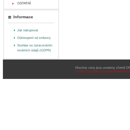
OSTATNÍ
Informace
Jak nakupovat
Odstoupení od smlouvy
Souhlas se zpracováním
osobních údajů (GDPR)
Všechny ceny jsou uvedeny včetně D
Tvorba a pronájem eshopů
BINARGON