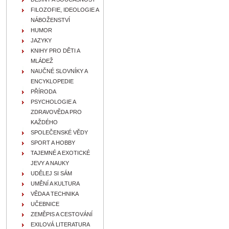
FILOZOFIE, IDEOLOGIE A
NÁBOŽENSTVÍ
HUMOR
JAZYKY
KNIHY PRO DĚTI A
MLÁDEŽ
NAUČNÉ SLOVNÍKY A
ENCYKLOPEDIE
PŘÍRODA
PSYCHOLOGIE A
ZDRAVOVĚDA PRO
KAŽDÉHO
SPOLEČENSKÉ VĚDY
SPORT A HOBBY
TAJEMNÉ A EXOTICKÉ
JEVY A NAUKY
UDĚLEJ SI SÁM
UMĚNÍ A KULTURA
VĚDA A TECHNIKA
UČEBNICE
ZEMĚPIS A CESTOVÁNÍ
EXILOVÁ LITERATURA