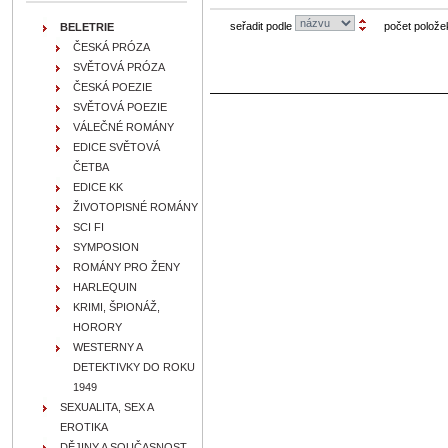
seřadit podle
počet polože
BELETRIE
ČESKÁ PRÓZA
SVĚTOVÁ PRÓZA
ČESKÁ POEZIE
SVĚTOVÁ POEZIE
VÁLEČNÉ ROMÁNY
EDICE SVĚTOVÁ
ČETBA
EDICE KK
ŽIVOTOPISNÉ ROMÁNY
SCI FI
SYMPOSION
ROMÁNY PRO ŽENY
HARLEQUIN
KRIMI, ŠPIONÁŽ,
HORORY
WESTERNY A
DETEKTIVKY DO ROKU
1949
SEXUALITA, SEX A
EROTIKA
DĚJINY A SOUČASNOST