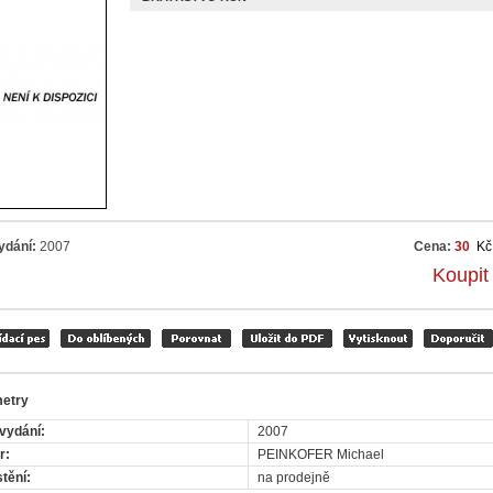
ydání:
2007
Cena:
30
Kč
Koupit
etry
vydání:
2007
r:
PEINKOFER Michael
tění:
na prodejně