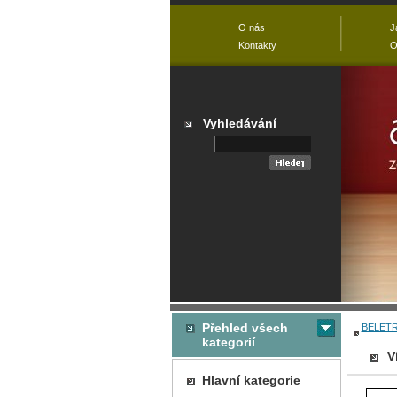
O nás
J
Kontakty
O
Vyhledávání
Přehled všech
BELETR
kategorií
V
Hlavní kategorie