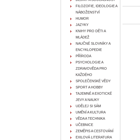
FILOZOFIE, IDEOLOGIE A
NÁBOŽENSTVÍ
HUMOR
JAZYKY
KNIHY PRO DĚTI A
MLÁDEŽ
NAUČNÉ SLOVNÍKY A
ENCYKLOPEDIE
PŘÍRODA
PSYCHOLOGIE A
ZDRAVOVĚDA PRO
KAŽDÉHO
SPOLEČENSKÉ VĚDY
SPORT A HOBBY
TAJEMNÉ A EXOTICKÉ
JEVY A NAUKY
UDĚLEJ SI SÁM
UMĚNÍ A KULTURA
VĚDA A TECHNIKA
UČEBNICE
ZEMĚPIS A CESTOVÁNÍ
EXILOVÁ LITERATURA