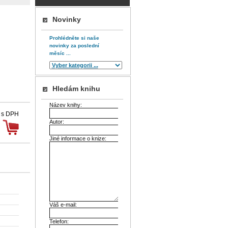
Novinky
Prohlédněte si naše
novinky za poslední
měsíc ...
Hledám knihu
Název knihy:
 s DPH
Autor:
Jiné informace o knize:
Váš e-mail:
Telefon: