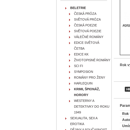
BELETRIE
ČESKÁ PRÓZA
SVĚTOVÁ PRÓZA
ČESKÁ POEZIE
SVĚTOVÁ POEZIE
VÁLEČNÉ ROMÁNY
EDICE SVĚTOVÁ
ČETBA
EDICE KK
ŽIVOTOPISNÉ ROMÁNY
Rok v
SCI FI
SYMPOSION
ROMÁNY PRO ŽENY
HARLEQUIN
KRIMI, ŠPIONÁŽ,
HORORY
WESTERNY A
Param
DETEKTIVKY DO ROKU
1949
Rok 
SEXUALITA, SEX A
Auto
EROTIKA
Umís
DĚJINY A SOUČASNOST