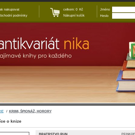
ak nakupovat
celkem: 0 Kč
Jméno
bchodní podmínky
Nákupní košík
Heslo
IE
/
KRIMI, ŠPIONÁŽ, HORORY
íce o knize
BRATRSTVO RUN
PEINKOF