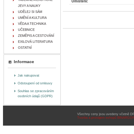
Umístění:
JEVY A NAUKY
UDĚLEJ SI SÁM
UMĚNÍ A KULTURA
VĚDA A TECHNIKA
UČEBNICE
ZEMĚPIS A CESTOVÁNÍ
EXILOVÁ LITERATURA
OSTATNÍ
Informace
Jak nakupovat
Odstoupení od smlouvy
Souhlas se zpracováním
osobních údajů (GDPR)
Všechny ceny jsou uvedeny včetně D
Tvorba a pronájem eshopů
BINARGON