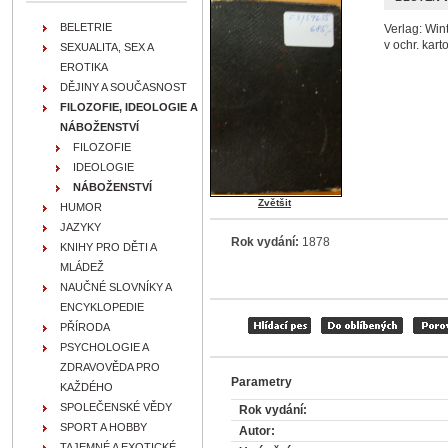
BELETRIE
Verlag: Wint
v ochr. kart
SEXUALITA, SEX A
EROTIKA
DĚJINY A SOUČASNOST
FILOZOFIE, IDEOLOGIE A
NÁBOŽENSTVÍ
FILOZOFIE
IDEOLOGIE
NÁBOŽENSTVÍ
Zvětšit
HUMOR
JAZYKY
Rok vydání:
1878
KNIHY PRO DĚTI A
MLÁDEŽ
NAUČNÉ SLOVNÍKY A
ENCYKLOPEDIE
PŘÍRODA
PSYCHOLOGIE A
ZDRAVOVĚDA PRO
Parametry
KAŽDÉHO
SPOLEČENSKÉ VĚDY
Rok vydání:
SPORT A HOBBY
Autor:
TAJEMNÉ A EXOTICKÉ