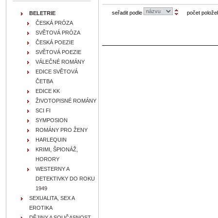
seřadit podle
počet polože
BELETRIE
ČESKÁ PRÓZA
SVĚTOVÁ PRÓZA
ČESKÁ POEZIE
SVĚTOVÁ POEZIE
VÁLEČNÉ ROMÁNY
EDICE SVĚTOVÁ
ČETBA
EDICE KK
ŽIVOTOPISNÉ ROMÁNY
SCI FI
SYMPOSION
ROMÁNY PRO ŽENY
HARLEQUIN
KRIMI, ŠPIONÁŽ,
HORORY
WESTERNY A
DETEKTIVKY DO ROKU
1949
SEXUALITA, SEX A
EROTIKA
DĚJINY A SOUČASNOST