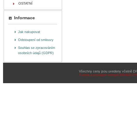
OSTATNÍ
Informace
Jak nakupovat
Odstoupení od smlouvy
Souhlas se zpracováním
osobních údajů (GDPR)
Všechny ceny jsou uvedeny včetně D
Tvorba a pronájem eshopů
BINARGON