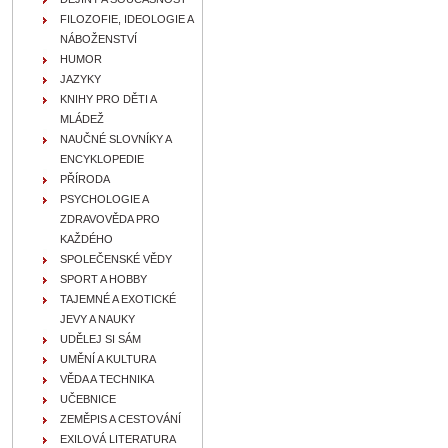
FILOZOFIE, IDEOLOGIE A
NÁBOŽENSTVÍ
HUMOR
JAZYKY
KNIHY PRO DĚTI A
MLÁDEŽ
NAUČNÉ SLOVNÍKY A
ENCYKLOPEDIE
PŘÍRODA
PSYCHOLOGIE A
ZDRAVOVĚDA PRO
KAŽDÉHO
SPOLEČENSKÉ VĚDY
SPORT A HOBBY
TAJEMNÉ A EXOTICKÉ
JEVY A NAUKY
UDĚLEJ SI SÁM
UMĚNÍ A KULTURA
VĚDA A TECHNIKA
UČEBNICE
ZEMĚPIS A CESTOVÁNÍ
EXILOVÁ LITERATURA