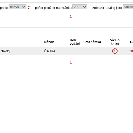
 podle
počet položek na stránku
zobrazit katalog jako
1
Rok
Více o
Název
Poznámka
C
vydání
knize
ikolaj
ČAJKA
30
1