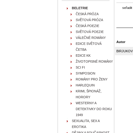
seřadit
BELETRIE
ČESKÁ PRÓZA
SVĚTOVÁ PRÓZA
ČESKÁ POEZIE
SVĚTOVÁ POEZIE
VÁLEČNÉ ROMÁNY
Autor
EDICE SVĚTOVÁ
ČETBA
BIRJUKOV N
EDICE KK
ŽIVOTOPISNÉ ROMÁNY
SCI FI
SYMPOSION
ROMÁNY PRO ŽENY
HARLEQUIN
KRIMI, ŠPIONÁŽ,
HORORY
WESTERNY A
DETEKTIVKY DO ROKU
1949
SEXUALITA, SEX A
EROTIKA
DĚJINY A SOUČASNOST