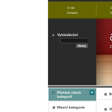
O nás
J
Kontakty
O
Vyhledávání
Přehled všech
B
kategorií
Hlavní kategorie
V