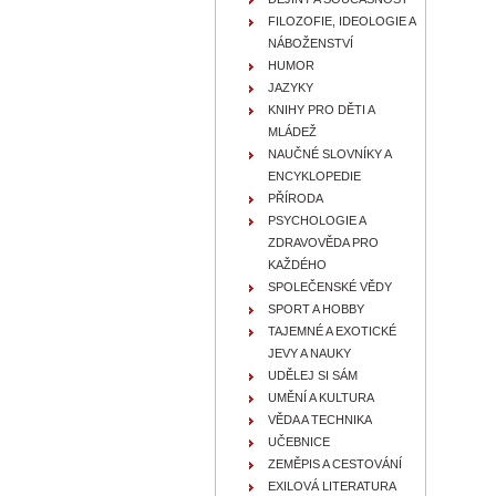
FILOZOFIE, IDEOLOGIE A
NÁBOŽENSTVÍ
HUMOR
JAZYKY
KNIHY PRO DĚTI A
MLÁDEŽ
NAUČNÉ SLOVNÍKY A
ENCYKLOPEDIE
PŘÍRODA
PSYCHOLOGIE A
ZDRAVOVĚDA PRO
KAŽDÉHO
SPOLEČENSKÉ VĚDY
SPORT A HOBBY
TAJEMNÉ A EXOTICKÉ
JEVY A NAUKY
UDĚLEJ SI SÁM
UMĚNÍ A KULTURA
VĚDA A TECHNIKA
UČEBNICE
ZEMĚPIS A CESTOVÁNÍ
EXILOVÁ LITERATURA