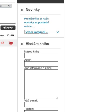
Novinky
Prohlédněte si naše
novinky za poslední
měsíc ...
ena
Košík
 Kč
Hledám knihu
Název knihy:
Autor:
Jiné informace o knize:
Váš e-mail:
Telefon: