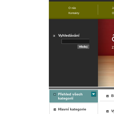
O nás
J
Kontakty
O
Vyhledávání
Přehled všech
B
kategorií
Hlavní kategorie
V