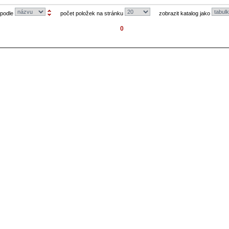
 podle
počet položek na stránku
zobrazit katalog jako
0