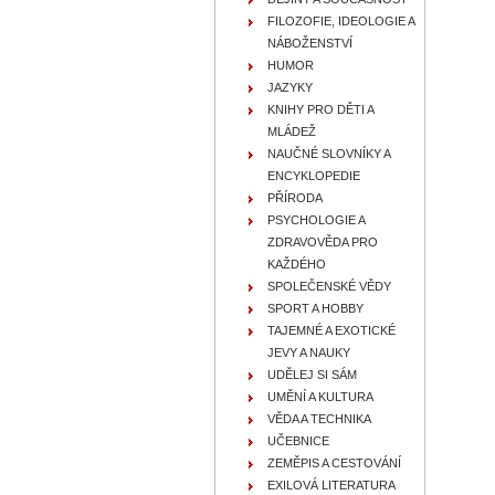
FILOZOFIE, IDEOLOGIE A
NÁBOŽENSTVÍ
HUMOR
JAZYKY
KNIHY PRO DĚTI A
MLÁDEŽ
NAUČNÉ SLOVNÍKY A
ENCYKLOPEDIE
PŘÍRODA
PSYCHOLOGIE A
ZDRAVOVĚDA PRO
KAŽDÉHO
SPOLEČENSKÉ VĚDY
SPORT A HOBBY
TAJEMNÉ A EXOTICKÉ
JEVY A NAUKY
UDĚLEJ SI SÁM
UMĚNÍ A KULTURA
VĚDA A TECHNIKA
UČEBNICE
ZEMĚPIS A CESTOVÁNÍ
EXILOVÁ LITERATURA