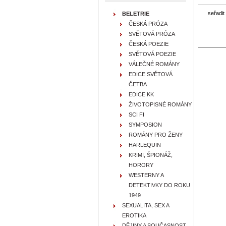
seřadit
BELETRIE
ČESKÁ PRÓZA
SVĚTOVÁ PRÓZA
ČESKÁ POEZIE
SVĚTOVÁ POEZIE
VÁLEČNÉ ROMÁNY
EDICE SVĚTOVÁ
ČETBA
EDICE KK
ŽIVOTOPISNÉ ROMÁNY
SCI FI
SYMPOSION
ROMÁNY PRO ŽENY
HARLEQUIN
KRIMI, ŠPIONÁŽ,
HORORY
WESTERNY A
DETEKTIVKY DO ROKU
1949
SEXUALITA, SEX A
EROTIKA
DĚJINY A SOUČASNOST