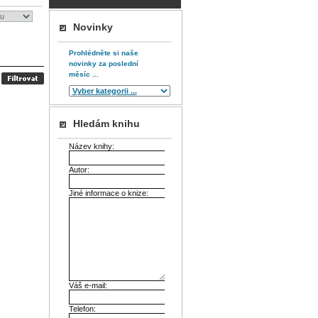
Novinky
Prohlédněte si naše
novinky za poslední
měsíc ...
Hledám knihu
Název knihy:
Autor:
Jiné informace o knize:
Váš e-mail:
Telefon: