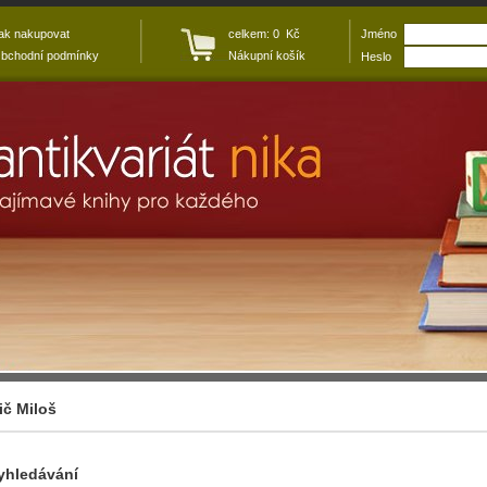
ak nakupovat
celkem: 0 Kč
Jméno
bchodní podmínky
Nákupní košík
Heslo
ič Miloš
yhledávání