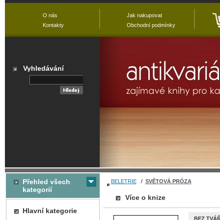
O nás
Jak nakupovat
Kontakty
Obchodní podmínky
Vyhledávání
Přehled všech
BELETRIE
/
SVĚTOVÁ PRÓZA
kategorií
Více o knize
Hlavní kategorie
BEZ TVÁ