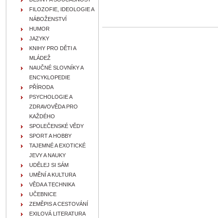
FILOZOFIE, IDEOLOGIE A
NÁBOŽENSTVÍ
HUMOR
JAZYKY
KNIHY PRO DĚTI A
MLÁDEŽ
NAUČNÉ SLOVNÍKY A
ENCYKLOPEDIE
PŘÍRODA
PSYCHOLOGIE A
ZDRAVOVĚDA PRO
KAŽDÉHO
SPOLEČENSKÉ VĚDY
SPORT A HOBBY
TAJEMNÉ A EXOTICKÉ
JEVY A NAUKY
UDĚLEJ SI SÁM
UMĚNÍ A KULTURA
VĚDA A TECHNIKA
UČEBNICE
ZEMĚPIS A CESTOVÁNÍ
EXILOVÁ LITERATURA