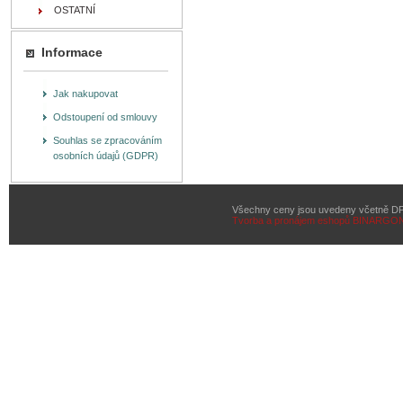
OSTATNÍ
Informace
Jak nakupovat
Odstoupení od smlouvy
Souhlas se zpracováním
osobních údajů (GDPR)
Všechny ceny jsou uvedeny včetně D
Tvorba a pronájem eshopů
BINARGON