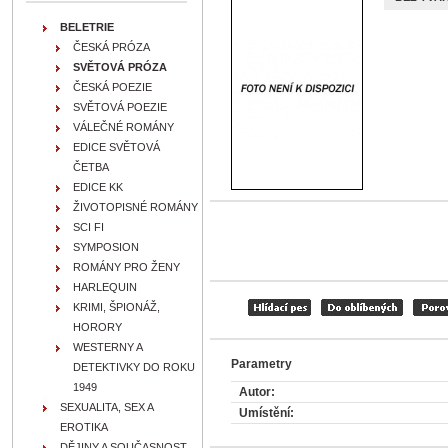
BELETRIE
ČESKÁ PRÓZA
SVĚTOVÁ PRÓZA
ČESKÁ POEZIE
SVĚTOVÁ POEZIE
VÁLEČNÉ ROMÁNY
EDICE SVĚTOVÁ
ČETBA
EDICE KK
ŽIVOTOPISNÉ ROMÁNY
SCI FI
SYMPOSION
ROMÁNY PRO ŽENY
HARLEQUIN
KRIMI, ŠPIONÁŽ,
HORORY
WESTERNY A
Parametry
DETEKTIVKY DO ROKU
1949
Autor:
SEXUALITA, SEX A
Umístění:
EROTIKA
DĚJINY A SOUČASNOST