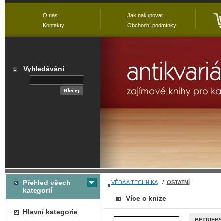
O nás
Jak nakupovat
Kontakty
Obchodní podmínky
Vyhledávání
Přehled všech
VĚDA A TECHNIKA
/
OSTATNÍ
kategorií
Více o knize
Hlavní kategorie
BETRIEB