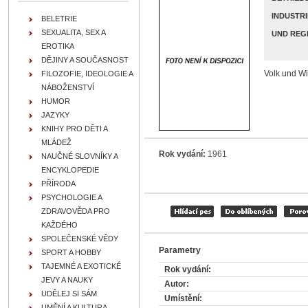
INDUSTRI
BELETRIE
SEXUALITA, SEX A
D REGEL
EROTIKA
DĚJINY A SOUČASNOST
Volk und Wi
FILOZOFIE, IDEOLOGIE A
NÁBOŽENSTVÍ
HUMOR
JAZYKY
KNIHY PRO DĚTI A
MLÁDEŽ
Rok vydání:
1961
NAUČNÉ SLOVNÍKY A
ENCYKLOPEDIE
PŘÍRODA
PSYCHOLOGIE A
ZDRAVOVĚDA PRO
KAŽDÉHO
SPOLEČENSKÉ VĚDY
Parametry
SPORT A HOBBY
TAJEMNÉ A EXOTICKÉ
Rok vydání:
JEVY A NAUKY
Autor:
UDĚLEJ SI SÁM
Umístění:
UMĚNÍ A KULTURA