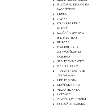
FILOZOFIE, IDEOLOGIE A
NÁBOŽENSTVÍ
HUMOR
JAZYKY
KNIHY PRO DĚTI A
MLÁDEŽ
NAUČNÉ SLOVNÍKY A
ENCYKLOPEDIE
PŘÍRODA
PSYCHOLOGIE A
ZDRAVOVĚDA PRO
KAŽDÉHO
SPOLEČENSKÉ VĚDY
SPORT A HOBBY
TAJEMNÉ A EXOTICKÉ
JEVY A NAUKY
UDĚLEJ SI SÁM
UMĚNÍ A KULTURA
VĚDA A TECHNIKA
UČEBNICE
ZEMĚPIS A CESTOVÁNÍ
EXILOVÁ LITERATURA