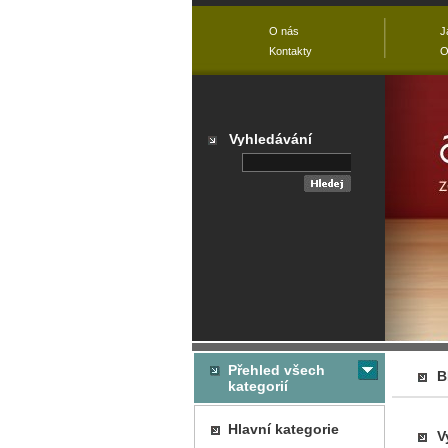
O nás
J
Kontakty
O
Vyhledávání
Přehled všech
B
kategorií
Hlavní kategorie
V