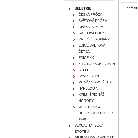
seřadit
BELETRIE
ČESKÁ PRÓZA
SVĚTOVÁ PRÓZA
ČESKÁ POEZIE
SVĚTOVÁ POEZIE
VÁLEČNÉ ROMÁNY
EDICE SVĚTOVÁ
ČETBA
EDICE KK
ŽIVOTOPISNÉ ROMÁNY
SCI FI
SYMPOSION
ROMÁNY PRO ŽENY
HARLEQUIN
KRIMI, ŠPIONÁŽ,
HORORY
WESTERNY A
DETEKTIVKY DO ROKU
1949
SEXUALITA, SEX A
EROTIKA
DĚJINY A SOUČASNOST