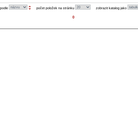
 podle
počet položek na stránku
zobrazit katalog jako
0