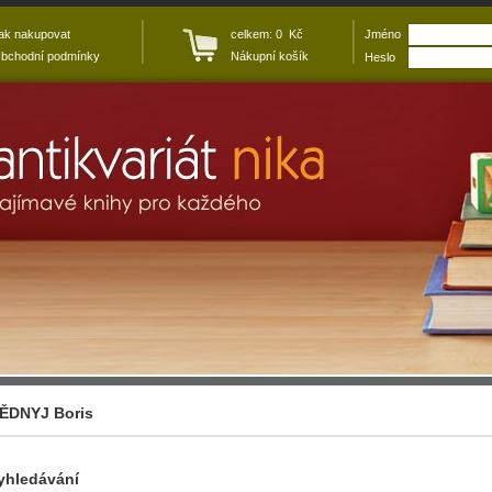
ak nakupovat
celkem: 0 Kč
Jméno
bchodní podmínky
Nákupní košík
Heslo
ĚDNYJ Boris
yhledávání