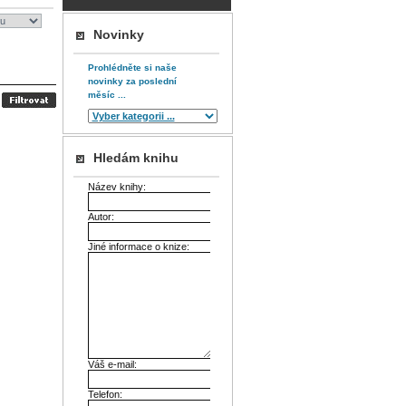
Novinky
Prohlédněte si naše
novinky za poslední
měsíc ...
Hledám knihu
Název knihy:
Autor:
Jiné informace o knize:
Váš e-mail:
Telefon: