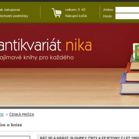
ak nakupovat
celkem: 0 Kč
Jméno
bchodní podmínky
Nákupní košík
Heslo
IE
/
ČESKÁ PRÓZA
íce o knize
BÁT SE A KRÁST. SLOUPKY, ČRTY A FEJETONY Z LET 1993 