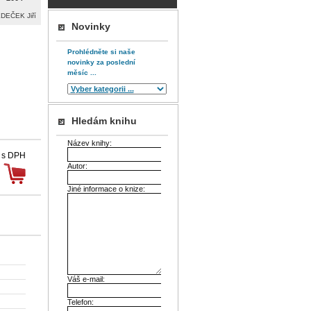
DEČEK Jiří
Novinky
Prohlédněte si naše
novinky za poslední
měsíc ...
Hledám knihu
Název knihy:
 s DPH
Autor:
Jiné informace o knize:
Váš e-mail:
Telefon: