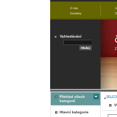
O nás
J
Kontakty
O
Vyhledávání
Přehled všech
BELETR
kategorií
V
Hlavní kategorie