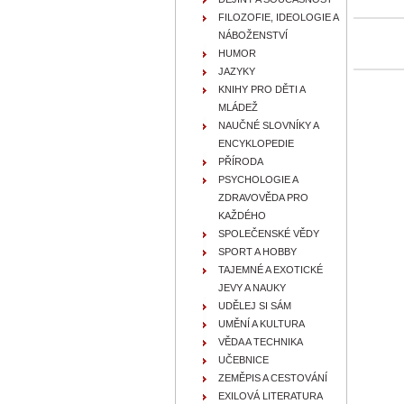
FILOZOFIE, IDEOLOGIE A
NÁBOŽENSTVÍ
HUMOR
JAZYKY
KNIHY PRO DĚTI A
MLÁDEŽ
NAUČNÉ SLOVNÍKY A
ENCYKLOPEDIE
PŘÍRODA
PSYCHOLOGIE A
ZDRAVOVĚDA PRO
KAŽDÉHO
SPOLEČENSKÉ VĚDY
SPORT A HOBBY
TAJEMNÉ A EXOTICKÉ
JEVY A NAUKY
UDĚLEJ SI SÁM
UMĚNÍ A KULTURA
VĚDA A TECHNIKA
UČEBNICE
ZEMĚPIS A CESTOVÁNÍ
EXILOVÁ LITERATURA