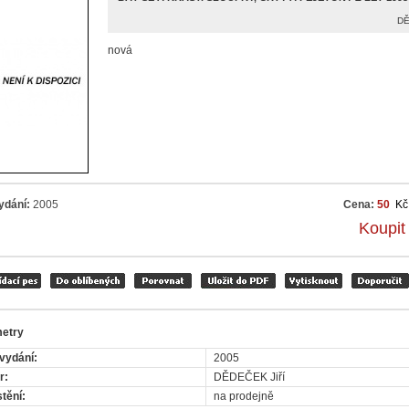
DĚ
nová
ydání:
2005
Cena:
50
Kč
Koupit
etry
vydání:
2005
r:
DĚDEČEK Jiří
tění:
na prodejně