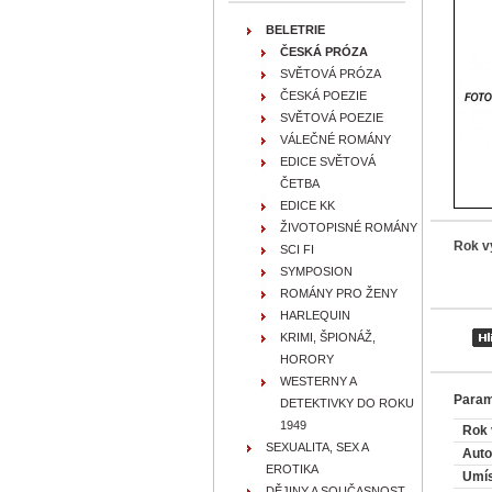
BELETRIE
ČESKÁ PRÓZA
SVĚTOVÁ PRÓZA
ČESKÁ POEZIE
SVĚTOVÁ POEZIE
VÁLEČNÉ ROMÁNY
EDICE SVĚTOVÁ
ČETBA
EDICE KK
ŽIVOTOPISNÉ ROMÁNY
Rok v
SCI FI
SYMPOSION
ROMÁNY PRO ŽENY
HARLEQUIN
KRIMI, ŠPIONÁŽ,
HORORY
WESTERNY A
Param
DETEKTIVKY DO ROKU
1949
Rok 
SEXUALITA, SEX A
Auto
EROTIKA
Umís
DĚJINY A SOUČASNOST