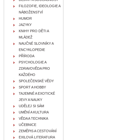
FILOZOFIE, IDEOLOGIE A
NÁBOŽENSTVÍ
HUMOR
JAZYKY
KNIHY PRO DĚTI A
MLÁDEŽ
NAUČNÉ SLOVNÍKY A
ENCYKLOPEDIE
PŘÍRODA
PSYCHOLOGIE A
ZDRAVOVĚDA PRO
KAŽDÉHO
SPOLEČENSKÉ VĚDY
SPORT A HOBBY
TAJEMNÉ A EXOTICKÉ
JEVY A NAUKY
UDĚLEJ SI SÁM
UMĚNÍ A KULTURA
VĚDA A TECHNIKA
UČEBNICE
ZEMĚPIS A CESTOVÁNÍ
EXILOVÁ LITERATURA