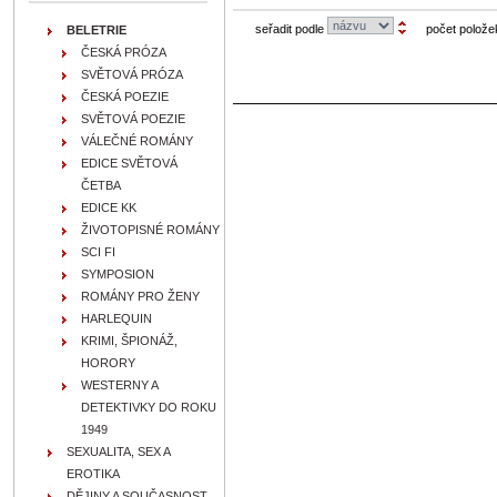
seřadit podle
počet polože
BELETRIE
ČESKÁ PRÓZA
SVĚTOVÁ PRÓZA
ČESKÁ POEZIE
SVĚTOVÁ POEZIE
VÁLEČNÉ ROMÁNY
EDICE SVĚTOVÁ
ČETBA
EDICE KK
ŽIVOTOPISNÉ ROMÁNY
SCI FI
SYMPOSION
ROMÁNY PRO ŽENY
HARLEQUIN
KRIMI, ŠPIONÁŽ,
HORORY
WESTERNY A
DETEKTIVKY DO ROKU
1949
SEXUALITA, SEX A
EROTIKA
DĚJINY A SOUČASNOST