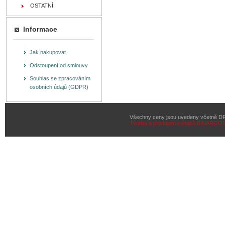
OSTATNÍ
Informace
Jak nakupovat
Odstoupení od smlouvy
Souhlas se zpracováním
osobních údajů (GDPR)
Všechny ceny jsou uvedeny včetně D
Tvorba a pronájem eshopů
BINARGON