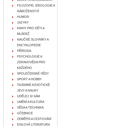
FILOZOFIE, IDEOLOGIE A
NÁBOŽENSTVÍ
HUMOR
JAZYKY
KNIHY PRO DĚTI A
MLÁDEŽ
NAUČNÉ SLOVNÍKY A
ENCYKLOPEDIE
PŘÍRODA
PSYCHOLOGIE A
ZDRAVOVĚDA PRO
KAŽDÉHO
SPOLEČENSKÉ VĚDY
SPORT A HOBBY
TAJEMNÉ A EXOTICKÉ
JEVY A NAUKY
UDĚLEJ SI SÁM
UMĚNÍ A KULTURA
VĚDA A TECHNIKA
UČEBNICE
ZEMĚPIS A CESTOVÁNÍ
EXILOVÁ LITERATURA