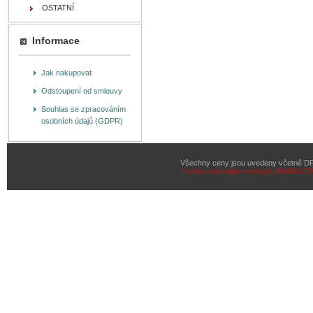
OSTATNÍ
Informace
Jak nakupovat
Odstoupení od smlouvy
Souhlas se zpracováním
osobních údajů (GDPR)
Všechny ceny jsou uvedeny včetně D
Tvorba a pronájem eshopů
BINARGON