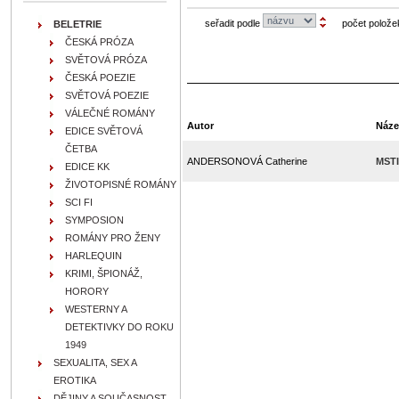
seřadit podle
počet polože
BELETRIE
ČESKÁ PRÓZA
SVĚTOVÁ PRÓZA
ČESKÁ POEZIE
SVĚTOVÁ POEZIE
VÁLEČNÉ ROMÁNY
Autor
Náze
EDICE SVĚTOVÁ
ČETBA
ANDERSONOVÁ Catherine
MST
EDICE KK
ŽIVOTOPISNÉ ROMÁNY
SCI FI
SYMPOSION
ROMÁNY PRO ŽENY
HARLEQUIN
KRIMI, ŠPIONÁŽ,
HORORY
WESTERNY A
DETEKTIVKY DO ROKU
1949
SEXUALITA, SEX A
EROTIKA
DĚJINY A SOUČASNOST