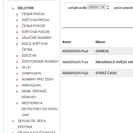
seřadit podle
počet polože
BELETRIE
ČESKÁ PRÓZA
SVĚTOVÁ PRÓZA
ČESKÁ POEZIE
SVĚTOVÁ POEZIE
VÁLEČNÉ ROMÁNY
Autor
Název
EDICE SVĚTOVÁ
ČETBA
ANDERSON Poul
GENEZE
EDICE KK
ŽIVOTOPISNÉ ROMÁNY
ANDERSON Poul
INKARNACE HVĚZD AV
SCI FI
ANDERSON Poul
STRÁŽ ČASU
SYMPOSION
ROMÁNY PRO ŽENY
HARLEQUIN
KRIMI, ŠPIONÁŽ,
HORORY
WESTERNY A
DETEKTIVKY DO ROKU
1949
SEXUALITA, SEX A
EROTIKA
DĚJINY A SOUČASNOST