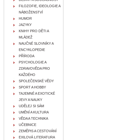
FILOZOFIE, IDEOLOGIE A
NÁBOŽENSTVÍ
HUMOR
JAZYKY
KNIHY PRO DĚTI A
MLÁDEŽ
NAUČNÉ SLOVNÍKY A
ENCYKLOPEDIE
PŘÍRODA
PSYCHOLOGIE A
ZDRAVOVĚDA PRO
KAŽDÉHO
SPOLEČENSKÉ VĚDY
SPORT A HOBBY
TAJEMNÉ A EXOTICKÉ
JEVY A NAUKY
UDĚLEJ SI SÁM
UMĚNÍ A KULTURA
VĚDA A TECHNIKA
UČEBNICE
ZEMĚPIS A CESTOVÁNÍ
EXILOVÁ LITERATURA