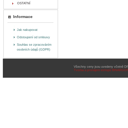
OSTATNÍ
Informace
Jak nakupovat
Odstoupení od smlouvy
Souhlas se zpracováním
osobních údajů (GDPR)
Všechny ceny jsou uvedeny včetně D
Tvorba a pronájem eshopů
BINARGON