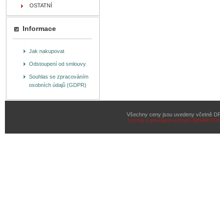
OSTATNÍ
Informace
Jak nakupovat
Odstoupení od smlouvy
Souhlas se zpracováním
osobních údajů (GDPR)
Všechny ceny jsou uvedeny včetně D
Tvorba a pronájem eshopů
BINARGON