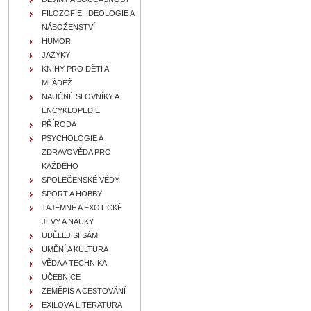
FILOZOFIE, IDEOLOGIE A
NÁBOŽENSTVÍ
HUMOR
JAZYKY
KNIHY PRO DĚTI A
MLÁDEŽ
NAUČNÉ SLOVNÍKY A
ENCYKLOPEDIE
PŘÍRODA
PSYCHOLOGIE A
ZDRAVOVĚDA PRO
KAŽDÉHO
SPOLEČENSKÉ VĚDY
SPORT A HOBBY
TAJEMNÉ A EXOTICKÉ
JEVY A NAUKY
UDĚLEJ SI SÁM
UMĚNÍ A KULTURA
VĚDA A TECHNIKA
UČEBNICE
ZEMĚPIS A CESTOVÁNÍ
EXILOVÁ LITERATURA