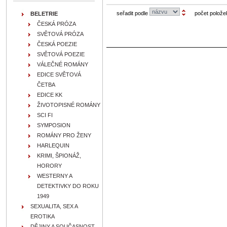
seřadit podle
počet polože
BELETRIE
ČESKÁ PRÓZA
SVĚTOVÁ PRÓZA
ČESKÁ POEZIE
SVĚTOVÁ POEZIE
VÁLEČNÉ ROMÁNY
EDICE SVĚTOVÁ
ČETBA
EDICE KK
ŽIVOTOPISNÉ ROMÁNY
SCI FI
SYMPOSION
ROMÁNY PRO ŽENY
HARLEQUIN
KRIMI, ŠPIONÁŽ,
HORORY
WESTERNY A
DETEKTIVKY DO ROKU
1949
SEXUALITA, SEX A
EROTIKA
DĚJINY A SOUČASNOST