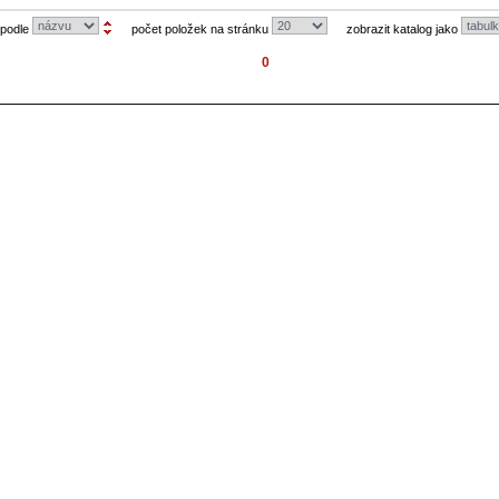
 podle
počet položek na stránku
zobrazit katalog jako
0