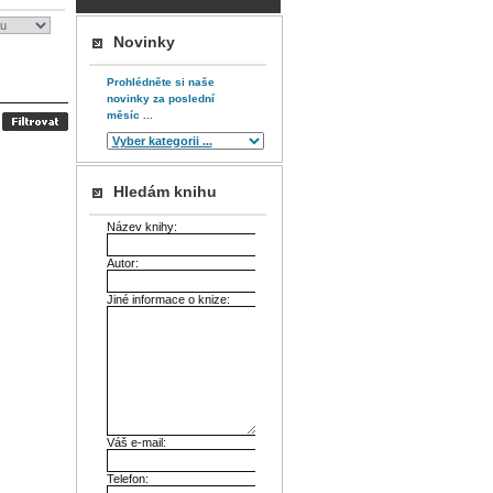
Novinky
Prohlédněte si naše
novinky za poslední
měsíc ...
Hledám knihu
Název knihy:
Autor:
Jiné informace o knize:
Váš e-mail:
Telefon: