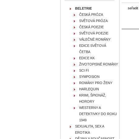
seřadit
BELETRIE
ČESKÁ PRÓZA
SVĚTOVÁ PRÓZA
ČESKÁ POEZIE
SVĚTOVÁ POEZIE
VÁLEČNÉ ROMÁNY
EDICE SVĚTOVÁ
ČETBA
EDICE KK
ŽIVOTOPISNÉ ROMÁNY
SCI FI
SYMPOSION
ROMÁNY PRO ŽENY
HARLEQUIN
KRIMI, ŠPIONÁŽ,
HORORY
WESTERNY A
DETEKTIVKY DO ROKU
1949
SEXUALITA, SEX A
EROTIKA
DĚJINY A SOUČASNOST