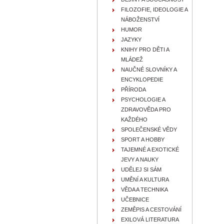
FILOZOFIE, IDEOLOGIE A
NÁBOŽENSTVÍ
HUMOR
JAZYKY
KNIHY PRO DĚTI A
MLÁDEŽ
NAUČNÉ SLOVNÍKY A
ENCYKLOPEDIE
PŘÍRODA
PSYCHOLOGIE A
ZDRAVOVĚDA PRO
KAŽDÉHO
SPOLEČENSKÉ VĚDY
SPORT A HOBBY
TAJEMNÉ A EXOTICKÉ
JEVY A NAUKY
UDĚLEJ SI SÁM
UMĚNÍ A KULTURA
VĚDA A TECHNIKA
UČEBNICE
ZEMĚPIS A CESTOVÁNÍ
EXILOVÁ LITERATURA