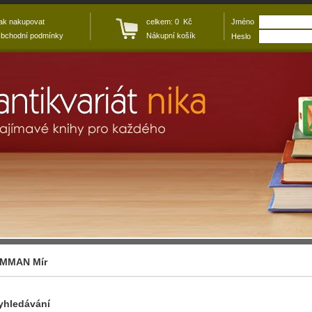
ak nakupovat
celkem: 0 Kč
Jméno
bchodní podmínky
Nákupní košík
Heslo
MMAN Mír
yhledávání