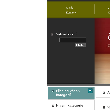
O nás
J
Kontakty
O
Vyhledávání
Přehled všech
A
kategorií
Hlavní kategorie
V