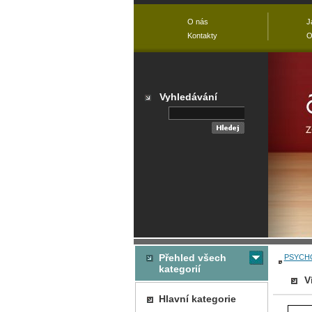
O nás
J
Kontakty
O
Vyhledávání
Přehled všech
PSYCH
kategorií
V
Hlavní kategorie