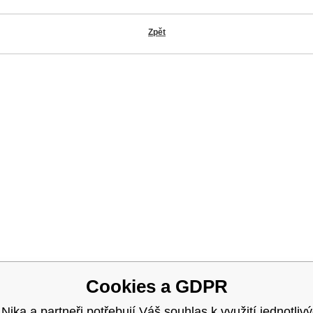
Zpět
OK
Cookies a GDPR
 Nika a partneři potřebují Váš souhlas k využití jednotliv