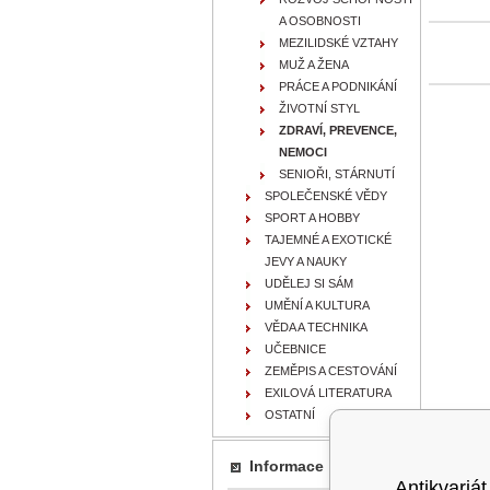
A OSOBNOSTI
MEZILIDSKÉ VZTAHY
MUŽ A ŽENA
PRÁCE A PODNIKÁNÍ
ŽIVOTNÍ STYL
ZDRAVÍ, PREVENCE,
NEMOCI
SENIOŘI, STÁRNUTÍ
SPOLEČENSKÉ VĚDY
SPORT A HOBBY
TAJEMNÉ A EXOTICKÉ
JEVY A NAUKY
UDĚLEJ SI SÁM
UMĚNÍ A KULTURA
VĚDA A TECHNIKA
UČEBNICE
ZEMĚPIS A CESTOVÁNÍ
EXILOVÁ LITERATURA
OSTATNÍ
Informace
Antikvariát