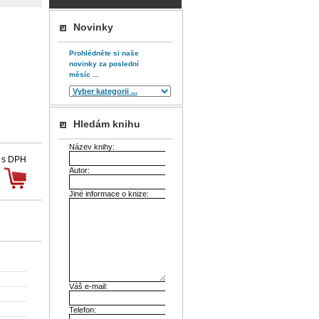
Novinky
Prohlédněte si naše
novinky za poslední
měsíc ...
Hledám knihu
Název knihy:
 s DPH
Autor:
Jiné informace o knize:
Váš e-mail:
Telefon: