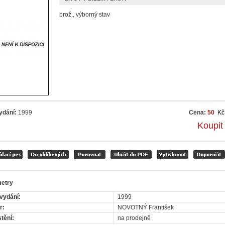
brož., výborný stav
ydání:
1999
Cena:
50
Kč
Koupit
etry
vydání:
1999
r:
NOVOTNÝ František
tění:
na prodejně