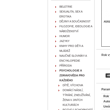
BELETRIE
SEXUALITA, SEX A
EROTIKA
DĚJINY A SOUČASNOST
FILOZOFIE, IDEOLOGIE A
NÁBOŽENSTVÍ
HUMOR
JAZYKY
KNIHY PRO DĚTI A
MLÁDEŽ
Rok v
NAUČNÉ SLOVNÍKY A
ENCYKLOPEDIE
PŘÍRODA
PSYCHOLOGIE A
ZDRAVOVĚDA PRO
KAŽDÉHO
DÍTĚ, VÝCHOVA
Param
DOMÁCÍ NÁSILÍ,
TÝRÁNÍ, ZNEUŽÍVÁNÍ,
Rok 
ŽENA V JINÝCH
Auto
KULTURÁCH
Umís
ROZVOJ SCHOPNOSTÍ