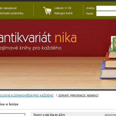
ak nakupovat
celkem: 0 Kč
Jméno
bchodní podmínky
Nákupní košík
Heslo
OLOGIE A ZDRAVOVĚDA PRO KAŽDÉHO
/
ZDRAVÍ, PREVENCE, NEMOCI
íce o knize
ŽIVOT V BÍLÉM PLÁŠTI
NOVOTNÝ