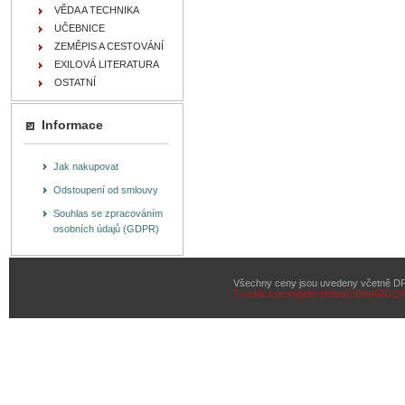
VĚDA A TECHNIKA
UČEBNICE
ZEMĚPIS A CESTOVÁNÍ
EXILOVÁ LITERATURA
OSTATNÍ
Informace
Jak nakupovat
Odstoupení od smlouvy
Souhlas se zpracováním
osobních údajů (GDPR)
Všechny ceny jsou uvedeny včetně D
Tvorba a pronájem eshopů
BINARGON