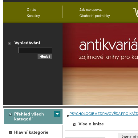
O nás
Jak nakupovat
Kontakty
Obchodní podmínky
Vyhledávání
Přehled všech
PSYCHOLOGIE A ZDRAVOVĚDA PRO KAŽ
kategorií
Více o knize
Hlavní kategorie
ŽIVOT DÍ