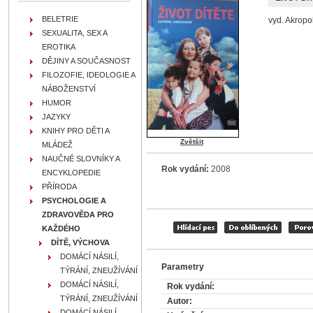
BELETRIE
vyd. Akropol
SEXUALITA, SEX A
EROTIKA
DĚJINY A SOUČASNOST
FILOZOFIE, IDEOLOGIE A
NÁBOŽENSTVÍ
HUMOR
JAZYKY
KNIHY PRO DĚTI A
Zvětšit
MLÁDEŽ
NAUČNÉ SLOVNÍKY A
Rok vydání:
2008
ENCYKLOPEDIE
PŘÍRODA
PSYCHOLOGIE A
ZDRAVOVĚDA PRO
KAŽDÉHO
DÍTĚ, VÝCHOVA
DOMÁCÍ NÁSILÍ,
Parametry
TÝRÁNÍ, ZNEUŽÍVÁNÍ
DOMÁCÍ NÁSILÍ,
Rok vydání:
TÝRÁNÍ, ZNEUŽÍVÁNÍ
Autor:
DOMÁCÍ NÁSILÍ,