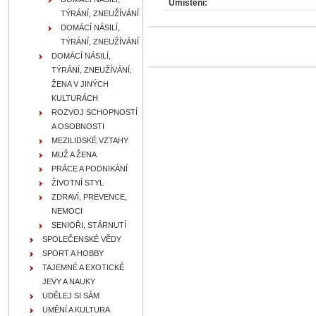
Umístění:
TÝRÁNÍ, ZNEUŽÍVÁNÍ
DOMÁCÍ NÁSILÍ,
TÝRÁNÍ, ZNEUŽÍVÁNÍ
DOMÁCÍ NÁSILÍ,
TÝRÁNÍ, ZNEUŽÍVÁNÍ,
ŽENA V JINÝCH
KULTURÁCH
ROZVOJ SCHOPNOSTÍ
A OSOBNOSTI
MEZILIDSKÉ VZTAHY
MUŽ A ŽENA
PRÁCE A PODNIKÁNÍ
ŽIVOTNÍ STYL
ZDRAVÍ, PREVENCE,
NEMOCI
SENIOŘI, STÁRNUTÍ
SPOLEČENSKÉ VĚDY
SPORT A HOBBY
TAJEMNÉ A EXOTICKÉ
JEVY A NAUKY
UDĚLEJ SI SÁM
UMĚNÍ A KULTURA